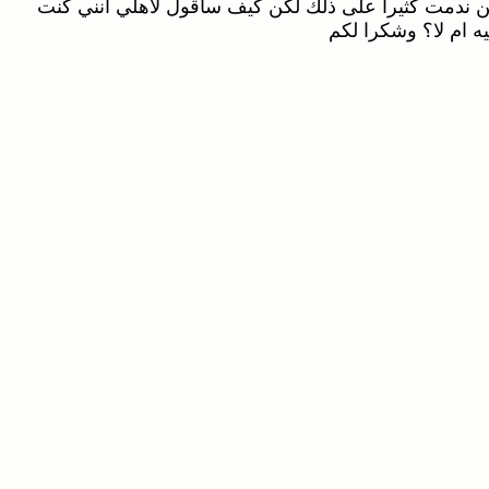
كن ندمت كثيرا على ذلك لكن كيف ساقول لاهلي انني كنت
 ام لا؟ وشكرا لكم