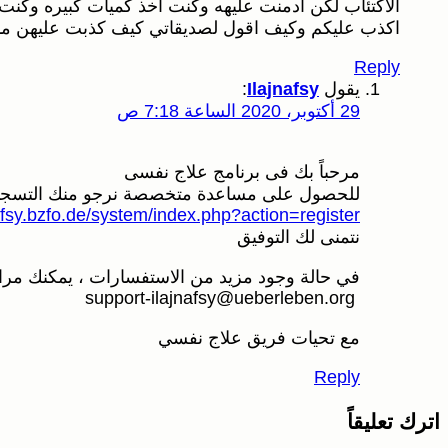
الاكتئاب لكن ادمنت عليهه وكنت اخذ كميات كبيره وكن
اكذب عليكم وكيف اقول لصديقاتي كيف كذبت عليهن ماذا
Reply
يقول
Ilajnafsy
:
29 أكتوبر، 2020 الساعة 7:18 ص
مرحباً بك فى برنامج علاج نفسى
للحصول على مساعدة متخصصة نرجو منك التسجيل م
nafsy.bzfo.de/system/index.php?action=register
نتمنى لك التوفيق
في حالة وجود مزيد من الاستفسارات ، يمكنك مراسل
support-ilajnafsy@ueberleben.org
مع تحيات فريق علاج نفسي
Reply
اترك تعليقاً