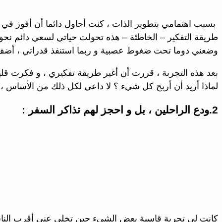
بسبب اهتمامي بتطوير الذات ، كنت أحاول دائما أن أفوز في كل
طريقة التفكير – الخاطئة – هذه تحولت حياتي لسعي دائم نحو ال
وضعني دوما تحت ضغوط عصبية و ربما استنفذ قدراتي ، أضف إل
بعد هذه التجربة ، قررت أن أغير طريقة تفكيري ، و فكرت قليل
لماذا أريد أن أربح كل شيء ؟ لا داعي لكل ذلك من الأساس ، و
2.ودع الراحلين ، بل و احجز لهم تذاكر السفر :
كانت لي تجربة قاسية بعض الشيء حين تخلى عني أقرب الناس ل