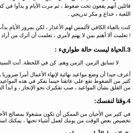
قائلين أنهم يقعون تحت ضغوط ، ثم مرت الأيام و بدأوا في ك
اللعبة ، خداع و مكر تدريجي .
كنت بالغباء الكافي لألتمس لهم الأعذار ، لكن
بمرور الأيام بد
! تعلمت ألا أهتم بمن لا يهتم لأمري ، تعلمت أن أترك من أراد
3.الحياة ليست حالة طواريء :
لا تسابق الزمن. الزمن وهم. كن في اللحظة. أنت السي
أعرف جيدا أن وضع مواعيد نهائية لإنهاء الأعمال أمرا ضروريا 
كثير من الضغوط تقع على عاتقنا حينما نفكر في هذه المواعيد ،
من القلق بشأن المواعيد ، صب تفكيرك نحو الإنجاز ، و ابدأ الع
4.وقتا لنفسك:
في كثير من الأحيان من الممكن أن تكون مشغولا بمصالح الآخر
تخصيص بعض الوقت من يومك لعمل أشياء تحبها ، يمكنك استخد