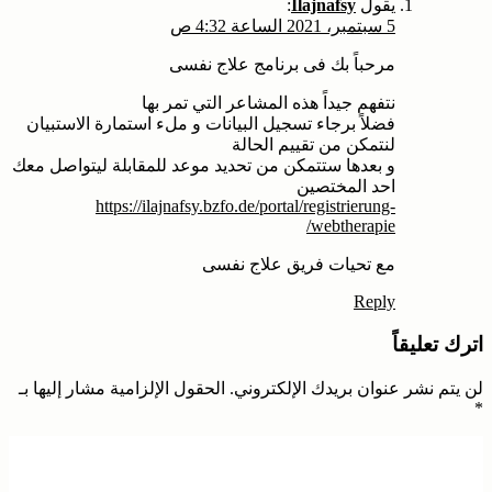
يقول
Ilajnafsy
:
5 سبتمبر، 2021 الساعة 4:32 ص
مرحباً بك فى برنامج علاج نفسى
نتفهم جيداً هذه المشاعر التي تمر بها
فضلاً برجاء تسجيل البيانات و ملء استمارة الاستبيان
لنتمكن من تقييم الحالة
و بعدها ستتمكن من تحديد موعد للمقابلة ليتواصل معك
احد المختصين
https://ilajnafsy.bzfo.de/portal/registrierung-
webtherapie/
مع تحيات فريق علاج نفسى
Reply
اترك تعليقاً
لن يتم نشر عنوان بريدك الإلكتروني.
الحقول الإلزامية مشار إليها بـ
*