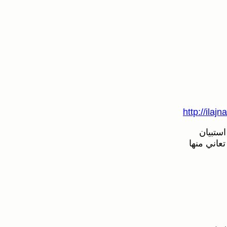
http://ilaj
ستبيان
عاني منها