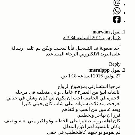
يقول
maryam
:
8 مارس، 2015 الساعة 3:34 م
أجد صعوبة ف التسجيل فأنا سجلت ولكن لم اتلقى رسالة
على البريد الالكتروني الرجاء المساعدة
Reply
يقول
meralppp
:
27 يوليو، 2016 الساعة 1:18 ص
مرحبا استشارتي بموضوع الزواج
اناشابه ابلغ من العمر٢٣ عاما…واني متعلمه في مرحله
الاخيره في الجامعه احب ان يكون لي كيان وشئن في حياتي
تعرفت منذ ثلاث سنوات على شاب كان يحبني كثيرا
وبعد عامين من الحب والتفاهم
قرر ان يهاجر ويخطبني
كان اهله يرونه صغيرا على الخطبه وهو اكبر مني بعام ونصف
وكان بالنسبه لهم الابن المدلل
لم يقومو بواجبهم كاهلخطيب في حقي