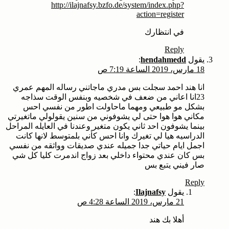
http://ilajnafsy.bzfo.de/system/index.php?
action=register
في انتظارك
Reply
يقول
hendahmedd
:
18 مارس، 2019 الساعة 7:19 ص
انا هند احمد سجلت بس مدري ماجاتني رساله المهم عمري
23انا اعاني من ضعف في شخصيه وبنفس الوقت سذاجه
بشكل مو طبيعي ومهما ماحاولت اطور من نفسي احس
مكاني هوا هوا حتى لي يشوفوني من سنين يقولولي ماتغيرتي
بينما يشوفون احد ثاني يكون متغير وعندنا في العايله المراحل
الدراسيه هيا لي تغيرك وانا احس كأني بلمتوسط لانها كانت
اجمل ايام حياتي جدا جميله عندي صديقات وواثقه من نفسي
بس كان عندي محتواء داخلي بعد زواج اندمرت كليا كل شي
صار فيني يتبع بس
Reply
يقول
Ilajnafsy
:
21 مارس، 2019 الساعة 4:28 ص
أهلا بك هند