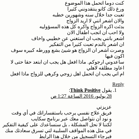
كنت دوما اتحمل هذا الموضوع
ورغ ذلك كانو ينتقدونني كثيرا
تعبت جدا خلال سنه وشهورين خطبه
والان اشعر انني لا اريد الزواج
بدئت اكره الزواج واكره كل هذه المسؤوليه
ولا احب ان انجب اطفال الان
اشعر بانني يجب ان استغني عن خطيبي واخاف
ان اشعر بالندم تعبت كثيرا من التفكير
وصرت اشعر ان الزواج هو شيئ بشع وورطه كبيره سوف
اكون فيها
ساعدوني ارجوكم. ماذا افعل هل يجب ان ابتعد حقا حتى لا
اعاود مطلقه لاهلي
ام اني يجب ان اتحمل اهل زوجي وكرهي للزواج ماذا افعل
Reply
يقول
Think Positive
:
28 يوليو، 2016 الساعة 1:27 ص
عزيزتي
فريق علاج نفسي يرحب باستفساراتك في أي وقت
و نود أن نتواصل معك عبر برنامج سكايب
لكننا لا نحل المشكلة ، بل سنساعدك على كيفية التفكير
في مثل هذه المواقف السلبية لتي تسرق سعادتك منك
فبرجاء التسجيل من خلال هذا الرابط