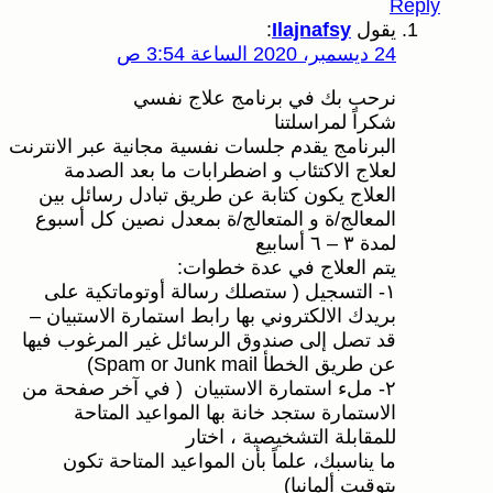
R
يقول
Ilajnafsy
:
24 ديسمبر، 2020 الساعة 3:54 ص
نرحب بك في برنامج علاج نفسي
شكراً لمراسلتنا
البرنامج يقدم جلسات نفسية مجانية عبر الانترنت
لعلاج الاكتئاب و اضطرابات ما بعد الصدمة
العلاج يكون كتابة عن طريق تبادل رسائل بين
المعالج/ة و المتعالج/ة بمعدل نصين كل أسبوع
لمدة ٣ – ٦ أسابيع
يتم العلاج في عدة خطوات:
١- التسجيل ( ستصلك رسالة أوتوماتكية على
بريدك الالكتروني بها رابط استمارة الاستبيان –
قد تصل إلى صندوق الرسائل غير المرغوب فيها
عن طريق الخطأ Spam or Junk mail)
٢- ملء استمارة الاستبيان ( في آخر صفحة من
الاستمارة ستجد خانة بها المواعيد المتاحة
للمقابلة التشخيصية ، اختار
ما يناسبك، علماً بأن المواعيد المتاحة تكون
بتوقيت ألمانيا)