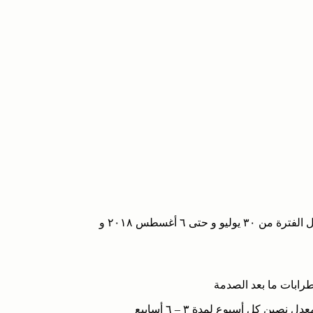
يعتذر فريق العمل عن استقبال مواعيد جديدة للمقابلة التشخيصية خلال الفترة من ٣٠ يوليو و حتى ٦ أغسطس ٢٠١٨ و
طرابات ما بعد الصدمة
ين كل أسبوع لمدة ٣ – ٦ أسابيع