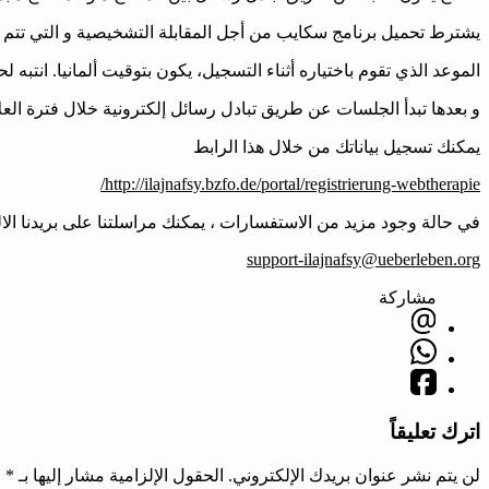
يشترط تحميل برنامج سكايب من أجل المقابلة التشخيصية و التي تتم م
الموعد الذي تقوم باختياره أثناء التسجيل، يكون بتوقيت ألمانيا. انتبه
و بعدها تبدأ الجلسات عن طريق تبادل رسائل إلكترونية خلال فترة العل
يمكنك تسجيل بياناتك من خلال هذا الرابط
http://ilajnafsy.bzfo.de/portal/registrierung-webtherapie/
في حالة وجود مزيد من الاستفسارات ، يمكنك مراسلتنا على بريدنا الا
support-ilajnafsy@ueberleben.org
مشاركة
اترك تعليقاً
لن يتم نشر عنوان بريدك الإلكتروني.
الحقول الإلزامية مشار إليها بـ
*