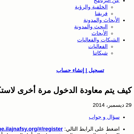
عن البرنامج
الخلفية والرؤية
فريقنا
الأبحاث والمدونة
البحث والمدونة
الأبحاث
الشبكات والفعاليات
الفعاليات
شبكاتنا
تسجيل | إنشاء حساب
كيف يتم معاودة الدخول مرة أخرى لاست
29 ديسمبر، 2014
سؤال و جواب
اضغط على الرابط التالي:
ne.ilajnafsy.org/#/register