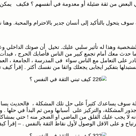
اني البعض من ثقة ضئيلة أو معدومة في أنفسهم ؟ فكيف يمكن
ف يتحول بالتأكيد إلى أنسان جدير بالاحترام والمحبة. وهنا ن
الشخصية وهذا له تأثير سلبي عليك. تخيل أن صوتك الداخلي وع
ا حدث معك أمام تجمع كبير من الناس فأصابك الحرج ، فبدأت ب
ادر على التعامل مع الناس سواء فى المدرسة ، الجامعة ، العم
بدلها بتفكير ايجابى يجعلك واثقا من نفسك أكثر . إقرأ كيف تت
 سوف يساعدك كثيراً على حل تلك المشكلة ، فالحديث يساعد ع
ذور المشكلة، والتركيز على أسبابها ومن ثم البدأ في حلها . 
 انه لا يجب عليك القلق من الماضي او الضجر منه ! حتي بمشا
ياح و على الاقل الوصول لأول نقاط الثقة بالنفس . – إقرأ