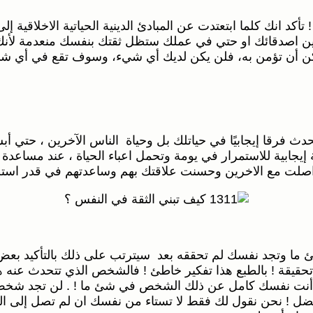
تأكد انك كلما ابتعتدت عن المبادئ الدينية الحياتية الاخلاقي
بين اصدقائك او حتي في عملك ستظل ثقتك بنفسك منعدمة لأنك 
يمكن أن تؤمن به، فلن يكن لديك أي شيء، وسوف تقع في أي 
 فرقا إيجابيًا في حياتلك بل وحياة الناس الآخرين ، حتي 
يجابية للاستمرار في يومة وتحمل اعباء الحياة ، عند مساعدة
 تواصلت مع الاخرين وحسنت علاقتك بهم وساعدتهم في قدر استط
ئ ما وتجد نفسك لم تحققه بعد سيترتب على ذلك بالتأكيد بعض م
تحقيقة ! بالطبع هذا تفكير خاطئ ! فالشخص الذي تتحدث عنه
 أنت نفسك كامل عن ذلك الشخص في شئ ما ! . لن تجد شخص و
 ! نحن نقول لك فقط لا تستاء من نفسك ان لم تصل إلى النقط