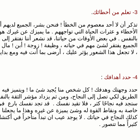
3- تعلم من أخطائك
.
تذكر أن لا أحد معصوم من الخطأ ! فنحن بشر، الجميع لديهم أ
الأخطاء و عثرات الحياة التي تواجههم . ما يميزك عن غيرك هو 
بالنفس . في بعض الأوقات من حياتنا، قد نشعر أننا نفتقر إلى ش
الجميع يفتقر لشئ مهم في حياته ، وظيفة ! زوجة ! أبن ! ما
، لا تجعل هذا الشعور يؤثر عليك ، أرضى بما أنت فيه ومع بداية
4- حدد أهدافك
:
حدد وجهتك وهدفك ! كل شخص منا يُجيد شئ ما ! ويتميز فيه ،
ستجد فيه نجاحًا كثر ، فلا تقيد نفسك . قد تجد نفسك بارع ف
خاصة به ونقاط القوة له وشئ يميزة عن غيره وهذا ما يجعلنا 
كذلك النجاح في حياتك . لا يوجد عيب ان تبدأ متأخراً في أكت
كثيراً مما تتصور .