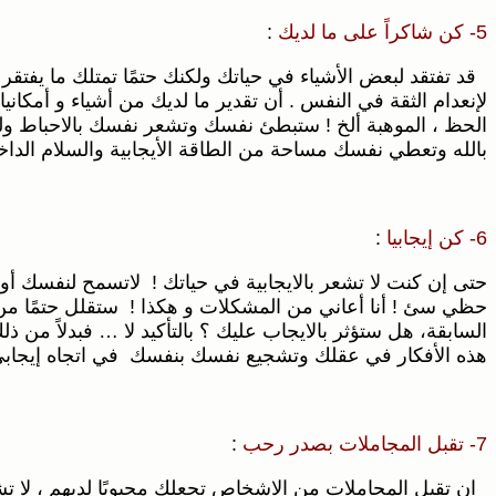
5- كن شاكراً على ما لديك
:
قد تفتقد لبعض الأشياء في حياتك ولكنك حتمًا تمتلك ما يفتقر 
لإنعدام الثقة في النفس . أن تقدير ما لديك من أشياء و أمكان
الحظ ، الموهبة ألخ ! ستبطئ نفسك وتشعر نفسك بالاحباط ولن
بالله وتعطي نفسك مساحة من الطاقة الأيجابية والسلام الداخل
6- كن إيجابيا
:
حتى إن كنت لا تشعر بالايجابية في حياتك ! لاتسمح لنفسك أ
حظي سئ ! أنا أعاني من المشكلات و هكذا ! ستقلل حتمًا من ش
السابقة، هل ستؤثر بالايجاب عليك ؟ بالتأكيد لا … فبدلاً من
هذه الأفكار في عقلك وتشجيع نفسك بنفسك في اتجاه إيجابي 
7- تقبل المجاملات بصدر رحب
:
ان تقبل المجاملات من الاشخاص تجعلك محبوبًا لديهم ، لا تشع