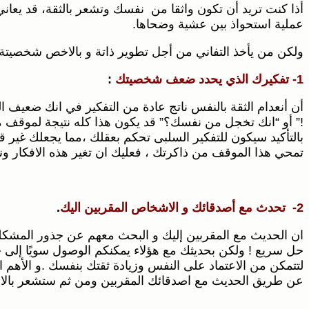
أذا كنت تريد أن تكون واثقا من نفسك وتشعر بالثقة، قد يع
عملية استحواذ بين عشية وضحاها.
ولكن من يأخذ التفاني من أجل تطوير ذاتة و بالاخص شخصيتة سو
1- تفكيرك الذي يحدد ضعف شخصيتك
:
أن أنعدام الثقة بالنفس ناتج عادة من التفكير في انك ضعيف 
!” أو “انك تخجل من نفسك؟” قد يكون هذا كله نتيجة لموقف م
بالتأكيد سيكون للتفكير السلبى تحكم بعقلك ،مما يجعلك غير ق
تمحي هذا الموقف من ذاكرتك ، فعليك ان تغير هذه الافكار ونست
2- تحدث مع أصدقائك و الاشخاص المقربين اليك
.
ان الحديث مع المقربين إليك و البحث معهم عن جذور المشكلة
حل سريع ! ولكن بحديثك مع هؤلاء يمكنكم الوصول سويًا إلى ج
لتتمكن من الاعتماد على النفس وزيادة ثقتك بنفسك .و الأهم
عن طريق الحديث مع اصدقائك المقربين ومن ثم ستشعر بالارت