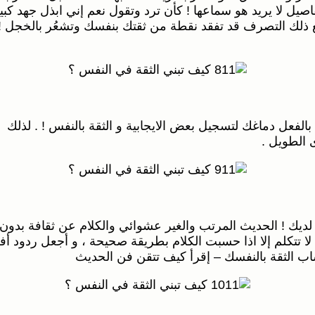
يل لا يريد هو سماعها ! كأن ترد وتقول نعم إني ابذل جهد كبي
ك التصرف قد تفقد نقطة من ثقتك بنفسك وتشعُر بالخجل ! حاو
فعل دماغك لتسجيل بعض الايجابية و الثقة بالنفس ! . لذلك يم
 الطويل .
ت لديك ! الحديث المرتب والغير عشوائي والكلام عن ثقافة بد
 لا تتكلم إلا اذا حسبت الكلام بطريقة صحيحة ، و أجعل ردود 
ساب الثقة بالنفسك – إقرأ كيف تتقن فن الحديث