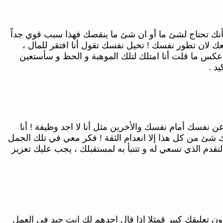
ة بأنك تحتاج لشئ ما أو ان شئ ما ينقصك فهذا سبب قوي جداً
فعك لان تطور نفسك ! تخيل نفسك تقول أنا افتقر للمال ،
عكس ما قلت أنا امتلك لتلك الموهبة و الحظ و سأستعين
د .
 نفسك أمام نفسك والأخرين مثل أنا لا اجد وظيفة ! أنا
ك شئ من كل هذا إلا انعدام الثقة ! فكر معي في تلك الجمل
تقدم الذي تسعي له و تتنبأ به لمستقبلك ، يجب عليك تعزيز
ون تعليقك كبير قمثلا إذا قال احدهم لك انت جيد في العمل