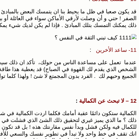
قد يكون صعبا في ظل ما يحيط بنا ان يتمسك البعض بالمبادئ ! 
الصفر ! حتي و أن وصلت لأرقي الأماكن سواء في العائلة أو 
ذلك يمكنك التمسك بتلك المبادئ . فإذا لم يكن لديك شيء 
11- ساعد الأخرين
:
عندما تعمل على مساعدة الناس من حولك، تأكد ان ذلك سيحدث
الشخص الذي يقدم لك القهوة في الصباح) قد يعطية هذا طاقة إ
الجميع وحبهم لك . الفرد بدون المجمتع لا شئ ! ولهذا كلما
12 – لا تبحث عن الكمالية
:
الكمالية ستكون دائمًا عقبة أمامك فكلما اردت الكمالية في ش
ذلك ؟ ما الذي يميز غيري لتحقيق ذلك الشئ الذي فشلت في 
للكمال فيه ولكن فشل وبدأ نفس مقارنتك هذه ! بل قد تكون
انك تقف في خط واحد ولا تبدأ في تطوير نفسك والسعي للأفضل