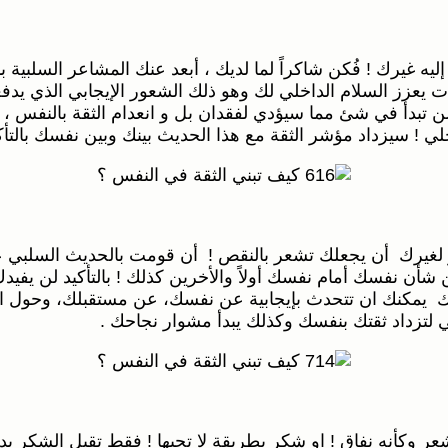
إليه غيرك ! فُكن شاكراً لما لديك ، أبعد عنك المشاعر السلبي
يات يعزز السلام الداخلي لك وهو ذلك الشعور الإيجابي الذي يد
 تبدأ في شئ مما سيؤدي لفقدان بل و انعدام الثقة بالنفس ، 
ي ! سيزداد مؤشر الثقة مع هذا الحديث بينك وبين نفسك بالتأكي
و لغيرك أن يجعلك تشعر بالنقص ! أن قومت بالحديث السلبي عن
أن نفسك أمام نفسك أولاً والأخرين كذلك ! بالتأكيد لن يفيد
 ذلك يمكنك ان تتحدث بإيجابية عن نفسك، عن مستقبلك، وحول ال
لتزداد ثقتك بنفسك وكذلك يبدأ مشوار نجاحك .
ر وكأنه نفاق ! او شكر بطريقة لا تحبها ! فقط تقبل الشكر بد