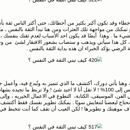
خطاء وقد تكون أكبر بكثير من أخطائك، حتى أكثر الناس ثقة ب
تمكنك من مواجهة تلك العثرات ومن هنا تبدأ الثقة بالنفس ، ماد
يء ما . وهذا أيضًا قد يكون احد الأسباب لعدم ثقتك بنفسك ، أع
ل ، كل هذا سيأتي ويذهب و ستصاب بشعور الافتقار لشئ من وقت
 الرضي يؤكد الخبراء ان هذه بداية الثقة بالنفس .
 وهنا يأتي دورك، أكتشف ما الذي تتميز به وتُبدع فيه، وأعم
الطريق لكي تصل إلى النجاح، ومن ثم يزداد مؤشر الثقة بالنفس إلى 100% ! لا تقل أنا
ي الفن، الموسيقى، الكتابة، التطوع في الاعمال الخيريه ، وإ
نحتاج لبعضنا لنتعايش سويًا . يمكنك تطوير نفسك فقط أكتشف 
شاف موهبتك و تطويرها ! لكن العيب أن تقف كما أنت تتخبط في ع