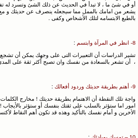
أو في شئ ما ، لا تبدأ في الحديث عن ذلك الشئ وتسرد له تفاص
يشعر من امامك بالممل مما سيجعله ينصرف عن حديثك و مع ذل
بالطبع الابتسامه لتلك الأشخاص وكفى .
8- انظر في المرآة وابتسم
:
تشير الدراسات أن التعبيرات التى على وجهك يمكن أن تشجع بال
، أن تشعر بالسعادة من نفسك وان تصبح أكثر ثقة على المدى
9- أهتم بطريقة حديثك وردود أفعالك
:
واجة تلك النقطة أن الاهتمام بطريقة حديثك ! مخارج الكلما
امور اما ستؤثر بالسلب على ثقتك بنفسك أو ستؤثر بالأيجاب !
الأخرين و أمام نفسك بالتأكيد وهذه قد تكون أهم النقاط لأكت
10 – تمسك بمبادئك
: