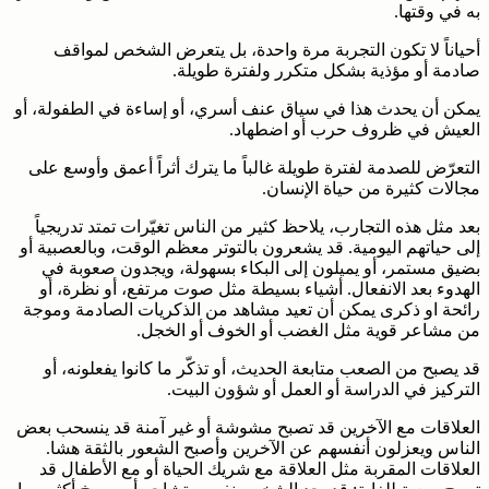
به في وقتها.
أحياناً لا تكون التجربة مرة واحدة، بل يتعرض الشخص لمواقف
صادمة أو مؤذية بشكل متكرر ولفترة طويلة.
يمكن أن يحدث هذا في سياق عنف أسري، أو إساءة في الطفولة، أو
العيش في ظروف حرب أو اضطهاد.
التعرّض للصدمة لفترة طويلة غالباً ما يترك أثراً أعمق وأوسع على
مجالات كثيرة من حياة الإنسان.
بعد مثل هذه التجارب، يلاحظ كثير من الناس تغيّرات تمتد تدريجياً
إلى حياتهم اليومية. قد يشعرون بالتوتر معظم الوقت، وبالعصبية أو
بضيق مستمر، أو يميلون إلى البكاء بسهولة، ويجدون صعوبة في
الهدوء بعد الانفعال. أشياء بسيطة مثل صوت مرتفع، أو نظرة، أو
رائحة او ذكرى يمكن أن تعيد مشاهد من الذكريات الصادمة وموجة
من مشاعر قوية مثل الغضب أو الخوف أو الخجل.
قد يصبح من الصعب متابعة الحديث، أو تذكّر ما كانوا يفعلونه، أو
التركيز في الدراسة أو العمل أو شؤون البيت.
العلاقات مع الآخرين قد تصبح مشوشة أو غير آمنة قد ينسحب بعض
الناس ويعزلون أنفسهم عن الآخرين وأصبح الشعور بالثقة هشا.
العلاقات المقربة مثل العلاقة مع شريك الحياة أو مع الأطفال قد