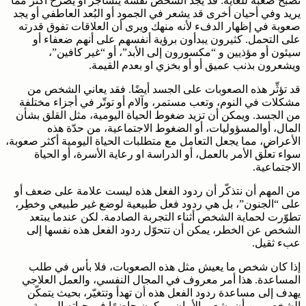
تصبح صعبة للغاية: قد يجد الشخص نفسه يتشاجر أو يصرخ أكثر مما
يريد وفي أحيان أخرى قد يشعر في الجمود أو البُعد العاطفي أو يجد
صعوبة في إظهار الدفء لأنه منهك ويرى أن العلاقات تفوق قدرته
على التحمل. كثيرون يبدأون برؤية أنفسهم على أنهم ضعفاء أو
سيئون أو مؤذيين و “مكسورون إلى الأبد”، أو “غير كافين”،
ويشعرون بذنب عميق أو أو بخزي او بعدم القيمة.
قد تؤثِّر هذه الصعوبات على الجسد أيضًا. فقد يعاني الشخص من
مشكلات في النوم، وتعب مستمر، وآلام أو توتّر في أجزاء مختلفة
من الجسد. ويمكن أن تزيد ضغوط الحياة اليومية، مثل القلق بشأن
المال، أوالمسؤوليات، أو الضغوط الاجتماعية، من حدّة هذه
الأعراض، مما يجعل التعامل مع متطلبات الحياة اليومية أكثر صعوبة،
سواء تعلّق الأمر بالعمل، أو الدراسة او رعاية الأسرة، أو الحياة
الاجتماعية.
من المهم أن نتذكّر أن ردود الفعل هذه ليست علامة على ضعف أو
على “الجنون”، بل هي ردود فعل طبيعية لوضع غير طبيعي وخطِر،
تطوّرت لحماية الشخص أثناء التجربة الصادمة. لكن عندما يبتعد
الشخص عن الخطر، يمكن أن تتحوّل ردود الفعل هذه نفسها إلى
عبء ثقيل.
إذا كان شخص ما يعيش مثل هذه الصعوبات، فلا بأس في طلب
المساعدة. هذا أمر معروف في المجال النفسي، والعمل العلاجي
يهدف إلى مساعدة ردود الفعل هذه أن تهدأ وتتغيّر، بحيث يتمكّن
الشخص من أن يشعر بالأمان، ويكون حاضرًا في حياته اليومية،