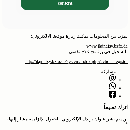
content
لمزيد من المعلومات يمكنك زيارة موقعنا الالكتروني:
www.ilajnafsy.bzfo.de
للتسجيل في برنامج علاج نفسي :
http://ilajnafsy.bzfo.de/system/index.php?action=register
مشاركة
اترك تعليقاً
لن يتم نشر عنوان بريدك الإلكتروني.
الحقول الإلزامية مشار إليها بـ
*