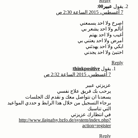
Reply
يقول
عبير00
:
7 أغسطس، 2015 الساعة 2:30 ص
اصرخ ولا احد يسمعني
أتألم ولا احد يشعر بي
أغيب ولا احد يهتم
أمرض ولا احد يعتني بي
ابكي ولا احد يهدئني
اختبئ ولا احد يجدني
Reply
يقول
thinkpositive
:
7 أغسطس، 2015 الساعة 2:32 ص
عزيزتي عبير
يرحب بك فريق علاج نفسي
يسعدنا ان نتواصل معك و نقدم لك الجلسات
برجاء التسجيل من خلال هذا الرابط و حددي المواعيد
التي تناسبك
في انتظارك عزيزتي
http://www.ilajnafsy.bzfo.de/system/index.php?
action=register
Reply