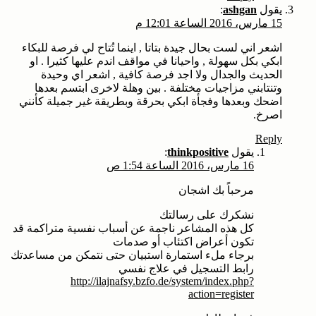
يقول
ashgan
:
15 مارس، 2016 الساعة 12:01 م
اشعر اني لست بحال جيدة بتاتا , اينما تُتاح لي فرصة للبكاء
ابكي بكل سهولة , واحيانا في مواقف اندم عليها كثيرا . او
الحديث والجدال ولا اجد فرصة كافية , اشعر اي وحيدة
وتنتابني مزاجيات مختلفة . بين وهلة لاخرى ابتسم بعدها
اضحك وبعدها وفجأة ابكي بحرقة وبطريقة غير جميلة كأنني
اصرخ.
Reply
يقول
thinkpositive
:
16 مارس، 2016 الساعة 1:54 ص
مرحباً بك اشجان
نشكرك على رسالتك
كل هذه المشاعر ناجمة عن أسباب نفسية متراكمة قد
تكون أعراض اكتئاب أو صدمات
برجاء ملء استمارة استبيان حتى نتمكن من مساعدتك
رابط التسجيل في علاج نفسي
http://ilajnafsy.bzfo.de/system/index.php?
action=register