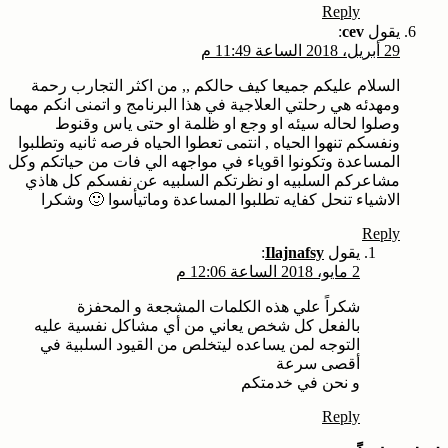
Reply
يقول
cev
:
29 أبريل، 2018 الساعة 11:49 م
السلام عليكم جميعا كيف حالكم ,, من اكثر التجارب رحمة
ومهدئه هي رحلتي العلاجية في هذا البرنامج و اتمنى انكم مهما
وصلوا لحاله سيئه او وجع او ظلمة او حتى ياس وقنوط
ونفسكم تنهوا الحياه , انتمى تعطوا الحياه فرصه ثانيه وتطلبوا
المساعدة وتكونوا اقوياء في مواجهه الي فات من حياتكم وكل
مشاعركم السلبيه او نظرتكم السلبيه عن نفسكم كل هاذي
الاشياء تنحل كفايه تطلبوا المساعدة وماتيأسوا 🙂 وشكرا
Reply
يقول
Ilajnafsy
:
2 مايو، 2018 الساعة 12:06 م
شكراً علي هذه الكلمات المشجعة و المحفزة
بالفعل كل شخص يعاني من أي مشاكل نفسية عليه
التوجه لمن يساعده ليتخلص من القيود السلبية في
أقصى سرعة
و نحن في خدمتكم
Reply