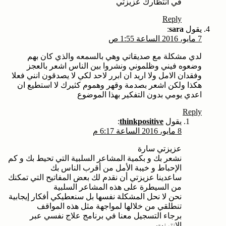
في انتظارك عزيزتي
Reply
يقول
sara
:
7 مايو، 2016 الساعة 1:55 ص
لدي مشكلة مع صديقاتي وهي بالسمعه والذي كان بهم
وضعوه فيني وظلموني ونشروا بين الناس اشعر بالعجز
وفقدان الامل ولا اريد ان ابرر لاحد لكي لا يصدقون انني فعلا
هكذا ولكن اشعر بصدمة وقهر وهموم كثيرك لا استطيع ان
اعدي يومي بدون التفكير بهذا الموضوع
Reply
يقول
thinkpositive
:
8 مايو، 2016 الساعة 6:17 م
عزيزتي سارة
نشعر بك و بكمية المشاعر السلبية التي تحيط بك و كم
الإحباط و خيبة الأمل من أقرب الناس بك
ساعدينا عزيزتي أن نقدم لك بعض المفاتيح التي تمكنك
من السيطرة على هذه المشاعر السلبية
نحن لا نحل المشكلة نفسها بل سنعطيكي أفكار إيجابية
تنطلقي من خلالها لمواجهة مثل هذه المواقف
برجاء التسجيل معنا في برنامج علاج نفسي عبر
الانترنت