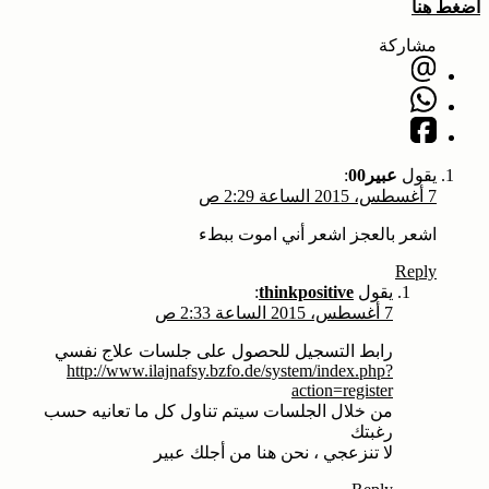
اضغط هنا
مشاركة
يقول
عبير00
:
7 أغسطس، 2015 الساعة 2:29 ص
اشعر بالعجز اشعر أني اموت ببطء
Reply
يقول
thinkpositive
:
7 أغسطس، 2015 الساعة 2:33 ص
رابط التسجيل للحصول على جلسات علاج نفسي
http://www.ilajnafsy.bzfo.de/system/index.php?
action=register
من خلال الجلسات سيتم تناول كل ما تعانيه حسب
رغبتك
لا تنزعجي ، نحن هنا من أجلك عبير