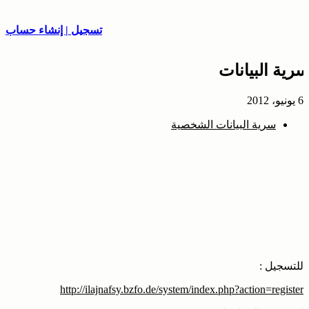
تسجيل | إنشاء حساب
سرية البيانات
6 يونيو، 2012
سرية البيانات الشخصية
للتسجيل :
http://ilajnafsy.bzfo.de/system/index.php?action=register