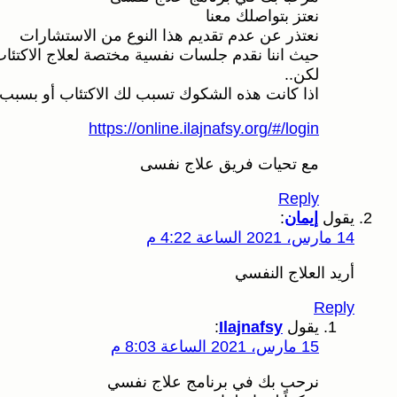
نعتز بتواصلك معنا
نعتذر عن عدم تقديم هذا النوع من الاستشارات
حيث اننا نقدم جلسات نفسية مختصة لعلاج الاكتئ
لكن..
اذا كانت هذه الشكوك تسبب لك الاكتئاب أو بسبب ص
https://online.ilajnafsy.org/#/login
مع تحيات فريق علاج نفسى
Reply
يقول
إيمان
:
14 مارس، 2021 الساعة 4:22 م
أريد العلاج النفسي
Reply
يقول
Ilajnafsy
:
15 مارس، 2021 الساعة 8:03 م
نرحب بك في برنامج علاج نفسي