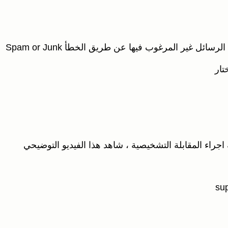
١- التسجيل ( ستصلك رسالة أوتوماتكية على بريدك الالكتروني بها رابط استمارة الاستبيان – قد تصل إلى صندوق الرسائل غير المرغوب فيها عن طريق الخطأ Spam or Junk
اجراء المقابلة التشخيصية ، شاهد هذا الفيديو التوضيحي