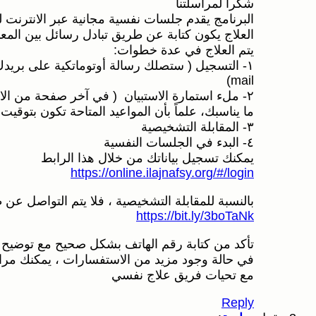
شكراً لمراسلتنا
البرنامج يقدم جلسات نفسية مجانية عبر الانترنت ل
العلاج يكون كتابة عن طريق تبادل رسائل بين المعالج/ة و
يتم العلاج في عدة خطوات:
mail)
٢- ملء استمارة الاستبيان ( في آخر صفحة من الاستمارة ستجد خانة بها المواعيد المتاحة للمقابلة التشخيصية ، اختار
ما يناسبك، علماً بأن المواعيد المتاحة تكون بتوقيت أ
٣- المقابلة التشخيصية
٤- البدء في الجلسات النفسية
يمكنك تسجيل بياناتك من خلال هذا الرابط
https://online.ilajnafsy.org/#/login
بالنسبة للمقابلة التشخيصية ، فلا يتم التواصل عن 
https://bit.ly/3boTaNk
تأكد من كتابة رقم الهاتف بشكل صحيح مع توضيح ال
في حالة وجود مزيد من الاستفسارات ، يمكنك مراسلتنا على بريدنا الالكت
مع تحيات فريق علاج نفسي
Reply