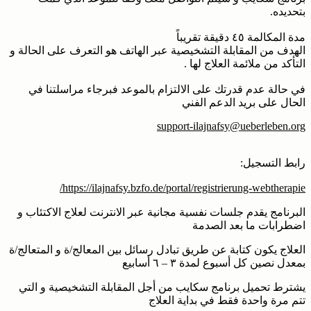
بتحديده.
مدة المكالمة ٤٥ دقيقة تقريباً
الهدف من المقابلة التشخيصية عبر الهاتف هو التعرف على الحالة و
التأكد من ملائمة العلاج لها .
في حالة عدم قدرتك على الالتزام بالموعد فبرجاء مراسلتنا في
الحال على بريد الدعم الفني
support-ilajnafsy@ueberleben.org
رابط التسجيل:
https://ilajnafsy.bzfo.de/portal/registrierung-webtherapie/
البرنامج يقدم جلسات نفسية مجانية عبر الانترنت لعلاج الاكتئاب و
اضطرابات ما بعد الصدمة
العلاج يكون كتابة عن طريق تبادل رسائل بين المعالج/ة و المتعالج/ة
بمعدل نصين كل أسبوع لمدة ٣ – ٦ أسابيع
يشترط تحميل برنامج سكايب من أجل المقابلة التشخيصية و التي
تتم مرة واحدة فقط في بداية العلاج