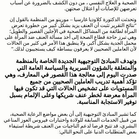
الصحية و العلاج النفسي ، من دون الكشف بالضرورة عن أسباب
تعرضهن للإصابات أو اعتلال صحتهن.
وتحدثت الدكتورة كلاوديا غارسيا – مورينو من المنظمة بالقول إن
“نتائج التقرير تثبت أن العنف يزيد بشكل كبير من خطورة تعرض
المرأة لطائفة من المشاكل الصحية في الأجلين القصير والطويل؛
وهي تبرز حاجة قطاع الصحة إلى أخذ مسألة العنف ضد المرأة على
محمل الجدية بشكل أكبر. ولا ينطبق هذا الأمر في كثير من الحالات
لأن العاملين الصحيين لا يعرفون ببساطة كيف يستجيبون لذلك.”
وتهدف المبادئ التوجيهية الجديدة الخاصة بالمنظمة
والمتعلقة بالشؤون السريرية والسياسة العامة التي
صدرت اليوم إلى معالجة هذا القصور في المعارف، وهي
تؤكد أهمية تدريب العاملين الصحيين من جميع
المستويات على تشخيص الحالات التي قد تكون فيها
المرأة معرضة لخطر عنف شريكها وعلى الإلمام بسبل
توفير الاستجابة المناسبة.
كما تشير المبادئ التوجيهية إلى أن بعض مواضع الرعاية الصحية،
من قبيل الخدمات السابقة للولادة واختبارات فيروس العوز المناعي
البشري، قد تتيح فرصا لدعم الناجيات من العنف شريطة استيفاء
بعض المتطلبات الدنيا على النحو التالي: