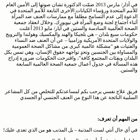
في آذار/ مارس 2013 ضمّت الدكتورة تشان صوتها إلى الأمين العام
للأمم المتحدة ورؤساء الكيانات الأخرى التابعة للأمم المتحدة في
الدعوة إلى عدم التسامح مطلقاً مع ممارسات العنف ضد المرأة
أثناء اجتماع لجنة وضع المرأة في نيويورك. وخلال انعقاد جمعية
الصحة العالمية السادسة والستين في أيار/ مايو 2013 أعلنت
حكومات سبع بلدان – هي بلجيكا والهند والمكسيك وهولندا والنرويج
والولايات المتحدة الأمريكية وزامبيا – عن أن العنف ضد النساء
والفتيات هو “مشكلة عالمية كبرى من مشاكل الصحة العمومية
والمساواة بين الجنسين وتحدٍ تواجهه حقوق الإنسان، وهي تمس بكل
البلدان وبفئات المجتمع كافة”، واقترحت الحكومات ضرورة إدراج
هذه المسألة في جدول أعمال جمعية الصحة العالمية السابعة
والستين.
فريق علاج نفسي يرحب بكم لمساعدتكم للتخلص من كل المشاعر
السلبية الناتجة عن هذا النوع من العنف الجنسي أو الجسدي
من المهم أن تعرف:
في أي حال أنتي لست المذنبة – بل المذنب هو من الذي تعدى عليك!