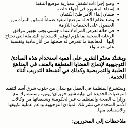
وضع إجراءات تشغيل معيارية موضع التنفيذ
إسداء المشورة في أجواء خاصة
ضمان إبقاء الأمر طيّ الكتمان
وضع نظام للإحالة موضع التنفيذ ضماناً لتمكين المرأة من
الحصول على الخدمات اللازمة
في حالة تعرض المرأة لاعتداء جنسي يجب تجهيز مرافق
الرعاية الصحية بما يلزم لتوفير الاستجابة الشاملة التي تحتاج
إليها – لمعالجة ما تتعرض له صحتها من آثار مادية ونفسية
على حد سواء.
ويشدّد معدّو التقرير على أهمية استخدام هذه المبادئ
التوجيهية لإدماج القضايا المتعلقة بالعنف في المناهج
الطبية والتمريضية وكذلك في أنشطة التدريب أثناء
الخدمة.
وستشرع المنظمة في العمل مع بلدان من جنوب شرق آسيا لتنفيذ
التوصيات الجديدة في نهاية شهر حزيران/ يونيو، وستتشارك مع
وزارات الصحة والمنظمات غير الحكومية وشقيقاتها من وكالات
الأمم المتحدة في نشر تلك المبادئ التوجيهية ودعم عملية تكييفها
والاستفادة منها.
ملاحظات إلى المحررين: