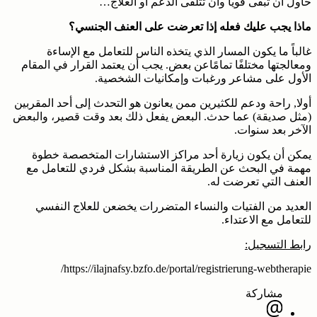
حاول أن تبقى قوياً وأن تتلقى الدعم أو العلاج…
ماذا يجب عليك فعله إذا تعرضت على العنف الجنسي؟
غالباً ما يكون المسار الذي يتخذه الناس للتعامل مع الإساءة
ومعالجتها مختلفًا تمامًاعن بعض. يجب أن يعتمد القرار في المقام
الأول على مشاعر ورغبات وإمكانيات الشخصية.
أولا, راحة ودعم للكثيرين ممن يعانون هو التحدث إلى أحد المقربين
(مثل صديقة) عما حدث. البعض يفعل ذلك بعد وقت قصير، والبعض
الآخر بعد سنوات.
يمكن أن يكون زيارة أحد مراكز الاستشارات المتخصصة خطوة
مهمة في البحث عن الطريقة المناسبة بشكل فردي للتعامل مع
العنف التي تعرضت له.
العديد من الفتيات والنساء المتضررات يخضعن للعلاج النفسي
للتعامل مع الاعتداء.
رابط التسجيل:
https://ilajnafsy.bzfo.de/portal/registrierung-webtherapie/
مشاركة