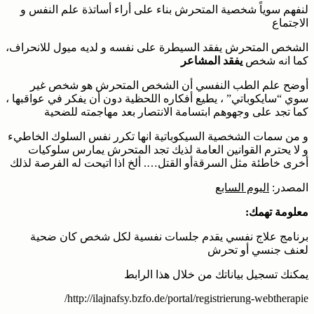
لنفهم سوياً شخصية المتحرش بناء على أراء أساتذة علم النفس و
الاجتماع
الشخص المتحرش يفقد السيطرة على نفسه و لديه ميول للانحراف،
كما انه شخص
يفقد المشاعر
أوضح علم الطب النفسي أن الشخص المتحرش هو شخص غير
سوي “سايكوباتي” ، يطيع أفكاره اللحظية دون أن يفكر في عواقبها ،
كما تجد على وجهوهم ابتسامة الانتصار بعد مهاجمته للضحية
و من سمات الشخصية السيكوباتية انها تكرر نفس السلوك الخاطيء
و لا يحترم القوانين العامة لذيك تجد المتحرش يمارس سلوكيات
أخرى خاطئة مثل السرقةأو القتل…. ألخ اذا اتيحت له الفرصة لذلك
المصدر:
اليوم السابع
معلومة تهمك:
برنامج علاج نفسي يقدم جلسات نفسية لكل شخص كان ضحية
لعنف جنسي أو تحرش
يمكنك تسجيل بياناتك من خلال هذا الرابط
http://ilajnafsy.bzfo.de/portal/registrierung-webtherapie/