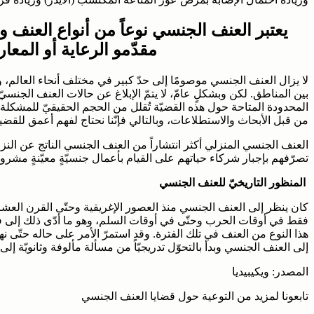
يعتبر العنف الجنسي نوعاً من أنواع العنف و
مقدّمو الرعاية أو المعار
لا يزال العنف الجنسي موصومًا إلى حدّ كبير في مختلف أنحاء العالم، 
بين المناطق. لكن وبشكلٍ عامّ، لا يتمّ الإبلاغ عن حالات العنف الجنسيّ 
المحدودة المتاحة حول هذه القضيّة تُقلل من الحجم الحقيقيّ للمشكلة،
من قبل الأبحاث والاستطلاعات، وبالتالي فإنّنا نحتاج لفهم أعمق للقض
العنف الجنسي المنزلي أكثر انتشاراً من العنف الجنسي الناتج عن النزا
تصرّفهم بإجبار شركاء حياتهم على القيام بأعمال جنسيّةٍ معيّنةٍ مشروعا
المنظور التاريخيّ للعنف الجنسي
كان ينظر إلى العنف الجنسي منذ العصور الإغريقية وحتّى القرن العشر
فقط في أوقات الحرب وحتّى في أوقات السلم، وهو ما أدّى ذلك إلى 
هذا النوع من العنف في تلك الفترة. وقد استمرّ الأمر على حاله حتّى ن
إلى العنف الجنسي وبدأ بالتحوّل تدريجيّاً من مسألة مألوفة وثانويّة إلى 
المصدر: ويكيبيديا
تابعونا لمزيد من التوعية حول قضايا العنف الجنسي