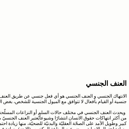
العنف الجنسي
الانتهاك الجنسي و العنف الجنسي هو أي فعل جنسي عن طريق العنف أو
جنسية أو القيام بأفعال لا تتوافق مع الميول الجنسية للشخص، بغض ا
ويحدث العنف الجنسي في مختلف حالات السلم أو النزاعات المسلّحة،
من أكثر انتهاكات حقوق الانسان انتشارًا وشيوعاًيُعتبر العنف الجنسيّ
كبير وطويل الأمد على الصحّة العقليّة والبدنيّة للضحيّة، منها زيادة احت
وزيادة احتمال الإصابة بمرض عوز المناعة المكتسب (الايدز) وزيادة فرص