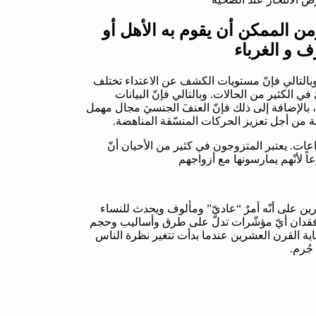
من الممكن أن يقوم به الأهل أو
ف و الغرباء
وبالتالي فإنّ مستويات الكشف عن الاعتداء تختلف
في الكثير من الحالات. وبالتالي فإنّ البيانات
 بالإضافة إلى ذلك فإنّ العنفَ الجنسيَ مجال مهمل
ية من أجل تعزيز الحركات المنسّقة المناهضة.
عات. يعتبر المتزوجون في كثير من الأحيان أنّ
ً لأنّهم يمارسونها مع أزواجهم
ين على أنّه أمرٌ “عاديّ” ومألوف ويحدث للنساء
فقدان أيّ مؤشّرات تدلّ على طرق وأساليب وحجم
هاية القرن العشرين عندما بدأت تتغير نظرة الناس
جُرم.