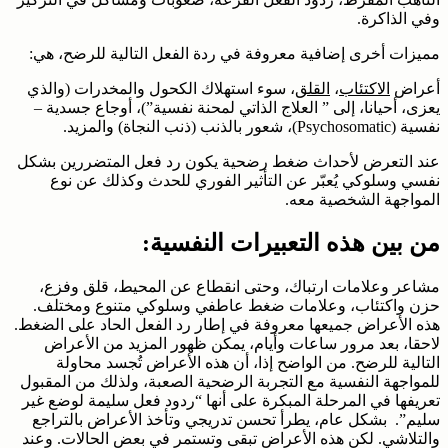
وفي الذاكرة.
مميزات أخرى إضافية معروفة في ردة الفعل التالية للرضح، هي:
أعراض
الاكتئاب
،
القلق
، سوء استهلاك الكحول والمخدرات (والذي
يعزى، أحيانا، إلى ” العلاج الذاتي لمحنة نفسية”)، أوجاع جسدية –
نفسية (Psychosomatic)، شعور بالذنب (ذنب النجاة) والمزيد.
عند التعرض لأحداث ضغط رضحية يكون رد فعل المتضررين بشكل
نفسي وسلوكي يُعبّر عن التأثير الفوري للحدث وكذلك عن نوع
المواجهة الشخصية معه.
من بين هذه التعبيرات النفسية:
مشاعر وعلامات ارتباك، وحتى انقطاع عن المحيط، قلق وفزع،
حزن واكتئاب، وعلامات ضغط عاطفي وسلوكي متنوع ومختلف.
هذه الأعراض جميعها معروفة في إطار رد الفعل الحاد على الضغط.
لاحقا، بعد مرور ساعات وأيام، يمكن ظهور المزيد من الأعراض
التالية للرضح. من الواضح إذا، أن هذه الأعراض تُجسد محاولة
للمواجهة النفسية مع التجربة الرضحية الصعبة، ولذلك من المقبول
تعريفها في المرحلة المبكرة على أنها “ردود فعل سليمة لوضع غير
سليم”. بشكل عام، يطرأ تحسن تدريجي وتأخذ الأعراض بالتراجع
والتلاشي. لكن هذه الأعراض تبقى وتستمر في بعض الحالات. وعند