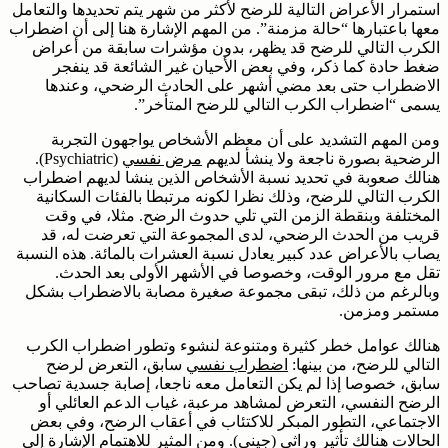
استمرار الأعراض التالية للرضح لأكثر من شهر يتم تحديدها والتعامل
معها باعتبارها “حالة مزمنة”. من المهم الإشارة هنا إلى أن اضطراب
الكرب التالي للرضح قد يظهر، بدون مؤشرات سابقة من أعراض
ضغط حادة كما ذكر، وفي بعض الأحيان غير الشائعة قد ينفجر
الاضطراب حتى بعد مضي أشهر على الحادث الرضحي، وعندها
يسمى “اضطراب الكرب التالي للرضح المتأخر”.
ومن المهم التشديد على أن معظم الأشخاص يواجهون التجربة
الرضحية بصورة ناجعة ولا ينشأ لديهم
مرض نفسي
(Psychiatric).
هنالك صعوبة في تحديد نسبة الأشخاص الذين ينشا لديهم اضطراب
الكرب التالي للرضح، وذلك نظرا لكونه مرتبطا بالفئات السكانية
المختلفة وبنقطة الزمن التي تلي حدوث الرضح. مثلا، في وقت
قريب من الحدث الرضحي، لدى المجموعة التي تعرضت له، قد
يصاب بالأعراض عدد كبير يعادل نسبة العشرات بالمائة. هذه النسبة
تقل مع مرور الوقت، وخصوصا في الأشهر الأولى بعد الحدث.
وبالرغم من ذلك، تبقى مجموعة صغيرة مصابة بالاضطراب بشكل
مستمر ومزمن.
هنالك عوامل خطر كثيرة ومتنوعة لنشوء وتطور اضطراب الكرب
التالي للرضح، من بينها:
اضطراب نفسي
سابق، التعرض لرضح
سابق، خصوصا إذا لم يكن التعامل معه ناجعا، إصابة جسدية تصاحب
الرضح النفسي، التعرض لمشاهد مرعبة، غياب الدعم العائلي أو
الاجتماعي، التطور المبكر للاكتئاب في أعقاب الرضح، وفي بعض
الحالات هنالك تأثير وراثي (جيني). ومن المثير للاهتمام الإشارة إلى