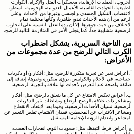
الحروب، العمليات الإرهابية، معسكرات القتل والإكراه، الكوارث
الطبيعية، الحوادث القاسية، الأعمال العدوانية، الهجومية، السطو،
الاغتصاب، التنكيل الجسدي والجنسي وغيرها من الأحداث. وعلى
الرغم من أن هذه الأحداث تبدو، ظاهريا، وكأنها مختلفة تمام
الاختلاف من حيث جوهرها، إلا أن ردة الفعل النفسية على التجارب
الرضحية متشابهة جدا، كما يتجلى الأمر في المتلازمة التالية للرضح.
من الناحية السريرية، يتشكل اضطراب
الكرب التالي للرضح من عدة مجموعات من
الأعراض:
أ. أعراض تعبر عن تجربة متكررة للرضح، مثل: أفكار و/ أو ذكريات
اجتياحية، في الأحلام والكوابيس، برؤى متكررة وغيرها، إضافة إلى
ضائقة واضحة عند التعرض لأحداث لها علاقة بالتجربة الرضحية.
ب. أعراض تعكس الامتناع عن كل ما يتعلق بالرضح، مثل: أفكار
ومشاعر ذات علاقة بالرضح، أوضاع ونشاطات تثير الذكريات
الرضحية، نسيان الأحداث الرضحية، وفيما بعد الابتعاد، الانقطاع
ومشاعر الاغتراب عن المحيطين، فقدان الاهتمام، تقلص التعبير عن
المشاعر وانعدام الرؤية الإيجابية للمستقبل.
ج. أعراض فرط التيقظ، مثل: صعوبات النوم، انفجارات الغضب،
التأهب المفرط، ردود الفعل الفزعة، صعوبات ومشاكل في التركيز