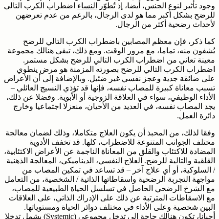
وجود تأثير لنوع الجنس، أيضا، إذ تُطوّر
النساء
اضطراب الكرب التالي
للرضح بشكل أكبر مما هو لدى الرجال، بالرغم من عدم تعرضهن
لأحداث رضحية أكثر من الرجال.
كما ذكر، فإن معظم المصابين باضطراب الكرب التالي للرضح
يُشفون منه، تماما، مع مرور الوقت. ومع ذلك، تبقى هنالك مجموعة
معينة تعاني من اضطراب الكرب التالي للرضح بشكل مستمر.
اضطراب الكرب التالي للرضح بصورته المزمنة هو مرض ينطوي
على ضائقة جدية وعجز نفسي غير ضئيل. وبالإضافة إلى أن الأعراض
تسبب معاناة كبيرة للمصاب نفسه، فإنها قد تؤذي النسيج العائلي –
الأداء الوظيفي، سواء في العلاقة الزوجية أو الأبوية. وفضلا عن ذلك،
يجد المصاب نفسه، في العديد من الأحيان، منعزلا اجتماعيا وخارج
دائرة العمل.
وفقا لذلك، من المحبذ أن يكون العلاج متكاملا، وذلك لضمان معالجة
مختلف الجوانب المتنوعة للاضطراب، كلها. قد تخفف الأدوية
المضادة للاكتئاب والقلق من المعاناة الناجمة عن الأعراض الاكتئابية،
القلقية والتالية للرضح. العلاج النفسي، الديناميكي، المعالجة الذهنية
/ السلوكية، أو أي علاج آخر – قد تساعد في تمكين المصاب من
مواجهة التجربة الرضحية واسقاطاتها الذاتية / الشخصية، من التعامل
مع الشرخ الرضحي الحاصل في تسلسل الحياة الطبيعية للمصاب،
مع الاسقاطات المترتبة عن ذلك على الإدراك الذاتي، على العلاقات
البين شخصية وعلى الأداء في مختلف دوائر الحياة ومستوياتها.
أحيانا، تكون هنالك حاجة إلى تدخل مجموعي (Systemic) يشمل تدخلا