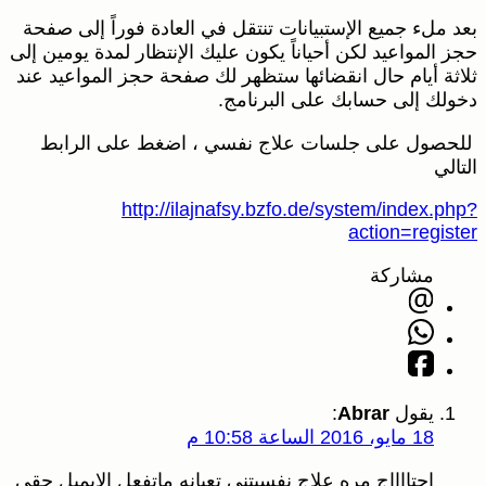
بعد ملء جميع الإستبيانات تنتقل في العادة فوراً إلى صفحة
حجز المواعيد لكن أحياناً يكون عليك الإنتظار لمدة يومين إلى
ثلاثة أيام حال انقضائها ستظهر لك صفحة حجز المواعيد عند
دخولك إلى حسابك على البرنامج.
للحصول على جلسات علاج نفسي ، اضغط على الرابط
التالي
http://ilajnafsy.bzfo.de/system/index.php?
action=register
مشاركة
يقول
Abrar
:
18 مايو، 2016 الساعة 10:58 م
احتااااج مره علاج نفسيتني تعبانه ماتفعل الايميل حقي