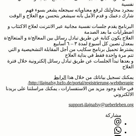
نفسية
بمجرد محاولتك لرفع معناوياته سيجعله يشعر بسوء فهم
شارك دعمك و قدم الأمل بأنه سيشعر بتحسن مع العلاج و الوقت
البرنامج يقدم جلسات نفسية مجانية عبر الانترنت لعلاج الاكتئاب و
اضطرابات ما بعد الصدمة
العلاج يكون كتابة عن طريق تبادل رسائل بين المعالج/ة و المتعالج/ة
بمعدل نصين كل أسبوع لمدة ٣ – ٦ أسابيع
يشترط تحميل برنامج سكايب من أجل المقابلة التشخيصية و التي
تتم مرة واحدة فقط في بداية العلاج
و بعدها تبدأ الجلسات عن طريق تبادل رسائل إلكترونية خلال فترة
العلاج
يمكنك تسجيل بياناتك من خلال هذا
الرابط
http://ilajnafsy.bzfo.de/
portal/
registrierung-webtherapie/
في حالة وجود مزيد من الاستفسارات ، يمكنك مراسلتنا على بريدنا
الالكتروني
support-ilajnafsy@ueberleben.org
مشاركة