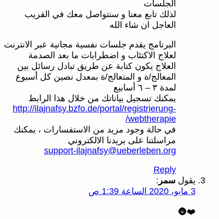
الجلسات
لذلك تابع معنا و سنتواصل معك في القريب
العاجل ان شاء الله
البرنامج يقدم جلسات نفسية مجانية عبر الانترنت
لعلاج الاكتئاب و اضطرابات ما بعد الصدمة
العلاج يكون كتابة عن طريق تبادل رسائل بين
المعالج/ة و المتعالج/ة بمعدل نصين كل أسبوع
لمدة ٣ – ٦ أسابيع
يمكنك تسجيل بياناتك من خلال هذا الرابط
http://ilajnafsy.bzfo.de/portal/registrierung-
webtherapie/
في حالة وجود مزيد من الاستفسارات ، يمكنك
مراسلتنا على بريدنا الالكتروني
support-ilajnafsy@ueberleben.org
Reply
يقول
سمر
:
3 مايو، 2020 الساعة 1:39 ص
❤️🌚