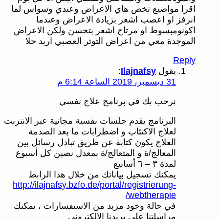
اقرا مواضيع تخص هاي الاعراض وعندي وسواس لما
انرفز او اعصب اشعر بزيادة الاعراض وعندما
اكونومبسوط او مرتاح اشعر بتحسن ولكن الاعراض
الموجدة معي من اعراض التوتر العصبي اريد حلا
Reply
يقول
Ilajnafsy
:
31 ديسمبر، 2019 الساعة 6:14 م
نرحب بك في برنامج علاج نفسي
البرنامج يقدم جلسات نفسية مجانية عبر الانترنت
لعلاج الاكتئاب و اضطرابات ما بعد الصدمة
العلاج يكون كتابة عن طريق تبادل رسائل بين
المعالج/ة و المتعالج/ة بمعدل نصين كل أسبوع
لمدة ٣ – ٦ أسابيع
يمكنك تسجيل بياناتك من خلال هذا الرابط
http://ilajnafsy.bzfo.de/portal/registrierung-
webtherapie/
في حالة وجود مزيد من الاستفسارات ، يمكنك
مراسلتنا على بريدنا الالكتروني