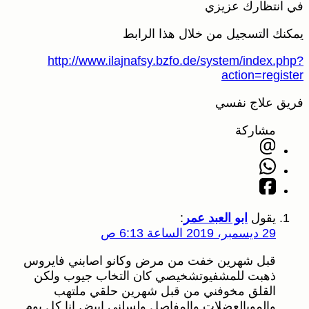
في انتظارك عزيزي
يمكنك التسجيل من خلال هذا الرابط
http://www.ilajnafsy.bzfo.de/system/index.php?
action=register
فريق علاج نفسي
مشاركة
يقول
ابو العبد عمر
:
29 ديسمبر، 2019 الساعة 6:13 ص
قبل شهرين خفت من مرض وكانو اصابني فايروس
ذهبت للمشفيوتشخيصي كان التخاب جيوب ولكن
القلق مخوفني من قبل شهرين حلقي ملتهب
والموبالعضلات والمفاصل ولسلني ابيض انا كل يوم