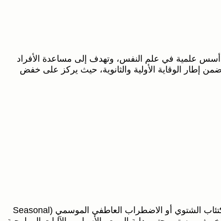
لى أسس علمية في علم النفس، وتهدف إلى مساعدة الأفراد
ضمن إطار الوقاية الأولية والثانوية، حيث يركز على خفض
مع اقتراب فصل الشتاء وتقلّص ساعات النهار، يعاني بعض الأشخاص من انخفاض واضح في المزاج والطاقة يُعرف بإسم الاكتئاب الشتوي أو الاضطراب العاطفي الموسمي (Seasonal
ي أواخر الخريف ويستمر حتى بداية الربيع. الأسباب والآليات البيولوجية