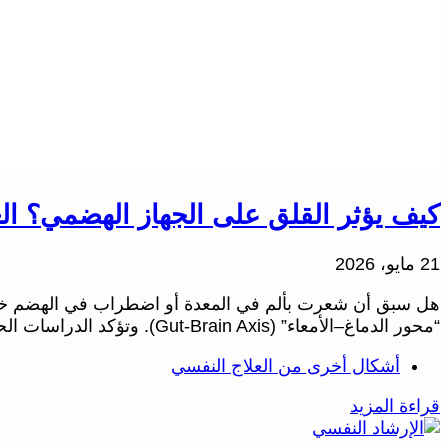
كيف يؤثر القلق على الجهاز الهضمي؟ العل
21 مايو، 2026
هل سبق أن شعرت بألم في المعدة أو اضطراب في الهضم خلال 
“محور الدماغ–الأمعاء” (Gut-Brain Axis). وتؤكد الدراسات الحديثة أن القلق والتوتر النفسي قد يؤثران بشكل مباشر على حركة الأمعاء، وإفراز أحماض المعدة، وحتى توازن البكتيريا…
أشكال أخرى من العلاج النفسي
قراءة المزيد