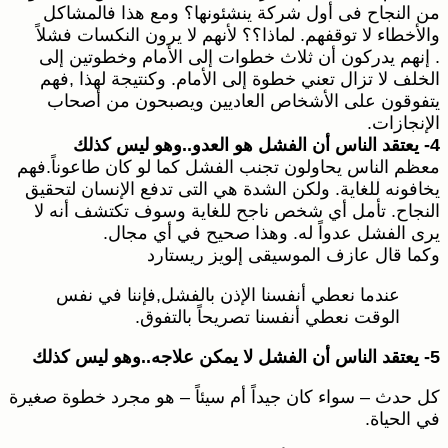
من النجاح فى أول شركة ينشئونها؟ ومع هذا فالمشاكل
والأخطاء لا توقفهم. لماذا؟؟ لأنهم لا يرون النكسات فشلاً
. إنهم يدركون أن ثلاث خطوات إلى الأمام وخطوتين إلى
الخلف لا تزال تعني خطوة إلى الأمام. وكنتيجة لهذا ,فهم
يتفوقون على الأشخاص العاديين ويصبحون من أصحاب
الإنجازات.
4- يعتقد الناس أن الفشل هو العدو..وهو ليس كذلك
معظم الناس يحاولون تجنب الفشل كما لو كان طاعوناً.فهم
يخافونه للغاية. ولكن الشدة هي التى تدفع الإنسان لتحقيق
النجاح. تأمل أي شخص ناجح للغاية وسوف تكتشف أنه لا
يرى الفشل عدواً له. وهذا صحيح في أي مجال.
وكما قال عازف الموسيقى إلويز ريستارد
عندما نعطي أنفسنا الإذن بالفشل,فإننا في نفس
الوقت نعطي أنفسنا تصريحاً بالتفوق.
5- يعتقد الناس أن الفشل لا يمكن علاجه..وهو ليس كذلك
كل حدث – سواء كان جيداً أم سيئاً – هو مجرد خطوة صغيرة
في الحياة.