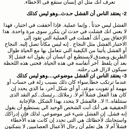
تعرف أنك مثل أي إنسان ستقع فى الأخطاء.
2- يعتقد الناس أن الفشل حـدث..وهو ليس كذلك
الفشل ليس حدثاً , وإنما عملية. فإذا أخفقت في اختبار، فهذا
لا يعني انك فشلت في حدث لن يتكرر سوى مرة واحدة. هذا
الإخفاق يبين أنك أهملت في العملية التي تقود إلى
الاختبار.الفشل مثل النجاح . إنه ليس مكاناً تصل إليه. النجاح
أو الفشل يأتينا من الكيفية التي تتعامل بها مع الحياة طوال
الطريق.وبصدق,لايستطيع أي انسان أن يقول انه فشل إلا
بعد أن يلفظ آخر أنفاسه في هذه الحياة. فحتى هذه اللحظة
سيكون لازال فى رحلته.
3- يعتقد الناس ان الفشل موضوعي…وهو ليس كذلك
عندما ترتكب خطأ,سواء كان ذلك بسبب زلة فى حساب أو
مهمة أو تفويت موعد، أو أي شكل آخر، ما الذي يحدد إن
كان هذا الفعل فشلاً أم لا. زملائك..رئيسك..كم النقد الذى
ستتلقاه..!! لا.. فالفشل لا يتحدد بهذا الشكل .فالإجابة
الحقيقية هى أنك أنت الشخص الوحيد الي يستطيع أن يقول
إنه فشل. إن الفشل شيء غير موضوعي. لذلك فإن إدراكك
واستجابتك لأخطائك هي التى تحدد إن كانت هذه الأخطاء
فشلاً أم لا. هل تعلم أن رجال الأعمال العصاميين لا يتمكنون