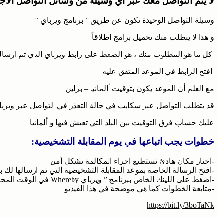
لا يتم التواصل معك عبر أي وسيلة من وسائل التواصل الاج
وسيلة التواصل الوحيدة تكون عن طريق ” برنامج ويرباي “
و هذا لا يتطلب منك تحميل برامج اطلاقاً
كل ما هو المطلوب منك ، هو الضغط على رابط ويرباي الذي تم ارسال
افتح الرابط في الموعد المتفق عليه
مع العلم أن الموعد يكون بتوقيت أالمانيا – برلين
قد يتطلب التواصل عبر سكايب في حالة التعذر في التواصل عبر ويربا
عليك حساب فرق التوقيت بين البلد التي تعيش فيها و ألمانيا
خطوات يجب اتباعها في يوم المقابلة التشخيصية:
-اختار مكان هادئ تستطيع اجراء المكالمة بشكل أمن
-افتح الرسالة الخاصة بموعد المقابلة التشخيصية التي تم ارسالها لك 
-اضغط على اللينك الخاص ببرنامج ” ويرباي Whereby في الوقت المحدد الذي قمت باختياره
-متابعة الخطوات كما هي موضحة في هذا الفيديو
https://bit.ly/3boTaNk