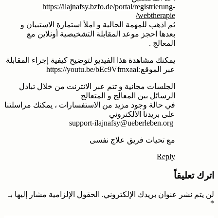
https://ilajnafsy.bzfo.de/portal/registrierung-
webtherapie/
ثم اذهب للمهمة الحالية و املأ استمارة الاستبيان و
بعدها احجز موعد المقابلة التشخيصية أونلاين مع
المعالج .
يمكنك مشاهدة هذا الفيديو لتوضيح كيفية إجراء المقابلة
عبر الموقع: https://youtu.be/bEc9VfmxaaI
الجلسات مجانية و تتم عبر الانترنت من خلال تبادل
الرسائل بين المعالج و المتعالج
في حالة وجود مزيد من الاستفسارات ، يمكنك مراسلتنا
على بريدنا الالكتروني
support-ilajnafsy@ueberleben.org
مع تحيات فريق علاج نفسى
Reply
اترك تعليقاً
لن يتم نشر عنوان بريدك الإلكتروني.
الحقول الإلزامية مشار إليها بـ
*