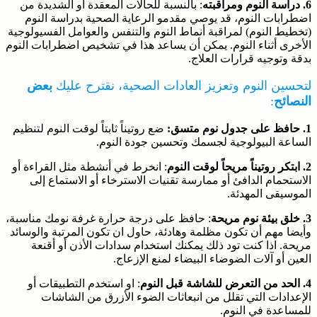
6. دراسة النوم ومراقبته
: بالنسبة للحالات المعقدة أو الشديدة من
اضطرابات النوم، قد يوصي مقدمو الرعاية الصحية بدراسة النوم
(تخطيط النوم) لمراقبة أنماط النوم والتنفس والعوامل الفسيولوجية
الأخرى أثناء النوم. يمكن أن يساعد هذا في تشخيص اضطرابات النوم
بدقة وتوجيه قرارات العلاج.
لتحسين النوم وتعزيز العادات الصحية، نقترح عليك
بعض
النصائح
:
1. حافظ على جدول نوم متسق:
ضع روتيناً ثابتاً لوقت النوم لتنظيم
الساعة البيولوجية لجسمك وتحسين جودة النوم.
2. ابتكر روتيناً مريحاً لوقت النوم
: انخرط في أنشطة مثل القراءة أو
الاستحمام الدافئ أو ممارسة تقنيات الاسترخاء أو الاستماع إلى
الموسيقى المهدئة.
3. خلق بيئة نوم مريحة
: حافظ على درجة حرارة غرفة نومك مناسبة،
وأيضا مهم أن تكون مظلمة وهادئة، حاول ان تكون المرتبة والوسائد
مريحة. اذا كنت تود ذلك يمكنك استخدام سدادات الأذن أو أقنعة
العين أو آلات الضوضاء البيضاء لمنع الإزعاج.
4. الحد من التعرض للشاشة قبل النوم
: او استخدم التطبيقات أو
الإعدادات التي تقلل من انبعاثات الضوء الأزرق من الشاشات
للمساعدة في النوم.