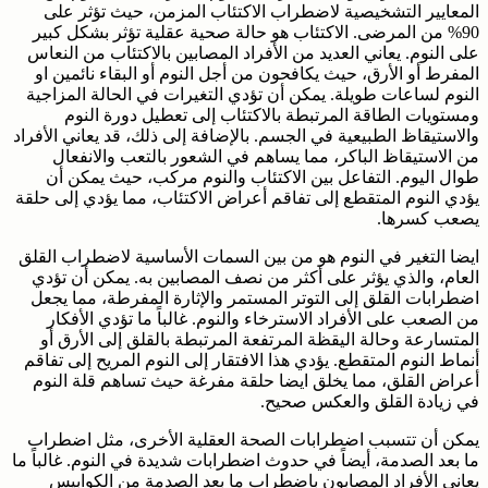
المعايير التشخيصية لاضطراب الاكتئاب المزمن، حيث تؤثر على
90% من المرضى. الاكتئاب هو حالة صحية عقلية تؤثر بشكل كبير
على النوم. يعاني العديد من الأفراد المصابين بالاكتئاب من النعاس
المفرط أو الأرق، حيث يكافحون من أجل النوم أو البقاء نائمين او
النوم لساعات طويلة. يمكن أن تؤدي التغيرات في الحالة المزاجية
ومستويات الطاقة المرتبطة بالاكتئاب إلى تعطيل دورة النوم
والاستيقاظ الطبيعية في الجسم. بالإضافة إلى ذلك، قد يعاني الأفراد
من الاستيقاظ الباكر، مما يساهم في الشعور بالتعب والانفعال
طوال اليوم. التفاعل بين الاكتئاب والنوم مركب، حيث يمكن أن
يؤدي النوم المتقطع إلى تفاقم أعراض الاكتئاب، مما يؤدي إلى حلقة
يصعب كسرها.
ايضا التغير في النوم هو من بين السمات الأساسية لاضطراب القلق
العام، والذي يؤثر على أكثر من نصف المصابين به. يمكن أن تؤدي
اضطرابات القلق إلى التوتر المستمر والإثارة المفرطة، مما يجعل
من الصعب على الأفراد الاسترخاء والنوم. غالباً ما تؤدي الأفكار
المتسارعة وحالة اليقظة المرتفعة المرتبطة بالقلق إلى الأرق أو
أنماط النوم المتقطع. يؤدي هذا الافتقار إلى النوم المريح إلى تفاقم
أعراض القلق، مما يخلق ايضا حلقة مفرغة حيث تساهم قلة النوم
في زيادة القلق والعكس صحيح.
يمكن أن تتسبب اضطرابات الصحة العقلية الأخرى، مثل اضطراب
ما بعد الصدمة، أيضاً في حدوث اضطرابات شديدة في النوم. غالباً ما
يعاني الأفراد المصابون باضطراب ما بعد الصدمة من الكوابيس