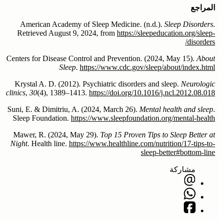
المراجع
American Academy of Sleep Medicine. (n.d.).
Sleep Disorders
.
Retrieved August 9, 2024, from
https://sleepeducation.org/sleep-
disorders/
Centers for Disease Control and Prevention. (2024, May 15).
About
Sleep
.
https://www.cdc.gov/sleep/about/index.html
Krystal A. D. (2012). Psychiatric disorders and sleep.
Neurologic
clinics
,
30
(4), 1389–1413.
https://doi.org/10.1016/j.ncl.2012.08.018
Suni, E. & Dimitriu, A. (2024, March 26).
Mental health and sleep
.
Sleep Foundation.
https://www.sleepfoundation.org/mental-health
Mawer, R. (2024, May 29).
Top 15 Proven Tips to Sleep Better at
Night
. Health line.
https://www.healthline.com/nutrition/17-tips-to-
sleep-better#bottom-line
مشاركة