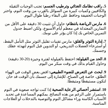
5. راقب نظامك الغذائي وترطيب الجسم:
تجنب الوجبات الثقيلة
والكافيين وكميات كبيرة من السوائل بالقرب من وقت النوم، واختر
الوجبات الخفيفة وحافظ على البقاء رطباً طوال اليوم.
6. مارس الرياضة بانتظام:
حاول أن تثبيت 30 دقيقة على الأقل من
التمارين المعتدلة في معظم أيام الأسبوع، ولكن اضبط جدول
التمرين الخاص بك إذا كان يؤثر على نومك.
7. إدارة التوتر والقلق:
مارس تقنيات تقليل التوتر مثل التأمل اليقظ،
أو استرخاء العضلات التدريجي، أو التدوين قبل النوم لتهدئة عقلك
وجسمك.
8. الحد من القيلولة:
احتفظ بالقيلولة لفترة وجيزة (20-30 دقيقة)
وحاول القيام بذلك في وقت مبكر من اليوم.
9
.
ابحث عن التعرض للضوء الطبيعي:
اقض بعض الوقت في الهواء
الطلق، خاصة في الصباح، للإشارة إلى جسمك بأن الوقت قد حان
لتكون مستيقظًا ومتيقظًا.
10
.
استشر أخصائي الرعاية الصحية
إذا كنت تواجه صعوبة في النوم
باستمرار على الرغم من هذه النصائح. يمكنهم المساعدة في تحديد
الأسباب الكامنة وراء مشاكل النوم والتوصية بالتدخلات أو العلاجات
المناسبة.