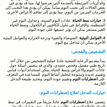
والذكريات المرتبطة بالصدمة التي تعرضوا لها، مما قد يؤدي في
بعض الحالات إلى تجنب النوم تماماً. يمكن أن يؤدي هذا التجنب إلى
الحرمان المزمن من النوم، مما يؤدي إلى تفاقم الأعراض الأخرى.
3. خيارات نمط الحياة
: عادات النوم السيئة، وجداول النوم غير
المنتظمة، والإفراط في تناول الكافيين أو الكحول، ونمط الحياة
الغير مستقر يمكن أن تؤثر جميعها على جودة النوم.
4. العوامل البيئية
: الضوضاء والضوء ودرجة الحرارة والعوامل البيئية
الأخرى يمكن أن تتداخل مع النوم.
التشخيص والفحص:
يبدأ مقدمو الرعاية الصحية عادةً عملية التشخيص من خلال أخذ
تاريخ طبي مفصل وفحص جسدي، والذي قد يتضمن أسئلة حول
عادات النوم والأعراض ونمط الحياة. يمكن استخدام ادوات قياس
وتقييم عديدة ومتنوعة لتحليل أنماط النوم للمساعدة في التعرف
على
اضطرابات النوم
وتقييم جودة النوم، وتحديد طبيعة التدخل
اللازمة.
خيارات التدخل لعلاج إضطرابات النوم:
يتضمن علاج
اضطرابات النوم
عادةً مزيجاً من التغييرات في نمط
الحياة والعلاج المعرفي والأدوية. فيما يلي بعض خيارات التدخل