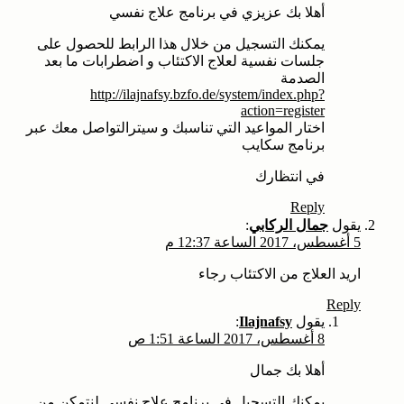
أهلا بك عزيزي في برنامج علاج نفسي
يمكنك التسجيل من خلال هذا الرابط للحصول على
جلسات نفسية لعلاج الاكتئاب و اضطرابات ما بعد
الصدمة
http://ilajnafsy.bzfo.de/system/index.php?
action=register
اختار المواعيد التي تناسبك و سيترالتواصل معك عبر
برنامج سكايب
في انتظارك
Reply
يقول
جمال الركابي
:
5 أغسطس، 2017 الساعة 12:37 م
اريد العلاج من الاكتئاب رجاء
Reply
يقول
Ilajnafsy
:
8 أغسطس، 2017 الساعة 1:51 ص
أهلا بك جمال
يمكنك التسجيل في برنامج علاج نفسي لنتمكن من