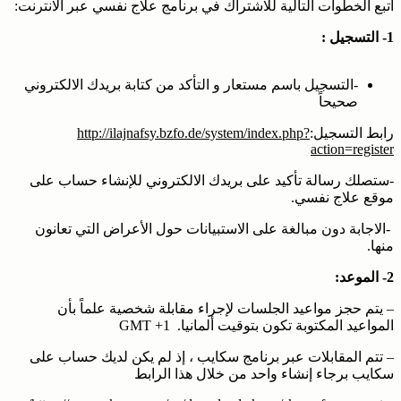
أتبع الخطوات التالية للاشتراك في برنامج علاج نفسي عبر الانترنت:
1- التسجيل :
-التسجيل باسم مستعار و التأكد من كتابة بريدك الالكتروني
صحيحاً
رابط التسجيل:
http://ilajnafsy.bzfo.de/system/index.php?
action=register
-ستصلك رسالة تأكيد على بريدك الالكتروني للإنشاء حساب على
موقع علاج نفسي.
-الاجابة دون مبالغة على الاستبيانات حول الأعراض التي تعانون
منها.
2- الموعد:
– يتم حجز مواعيد الجلسات لإجراء مقابلة شخصية علماً بأن
المواعيد المكتوبة تكون بتوقيت ألمانيا. GMT +1
– تتم المقابلات عبر برنامج سكايب ، إذ لم يكن لديك حساب على
سكايب برجاء إنشاء واحد من خلال هذا الرابط