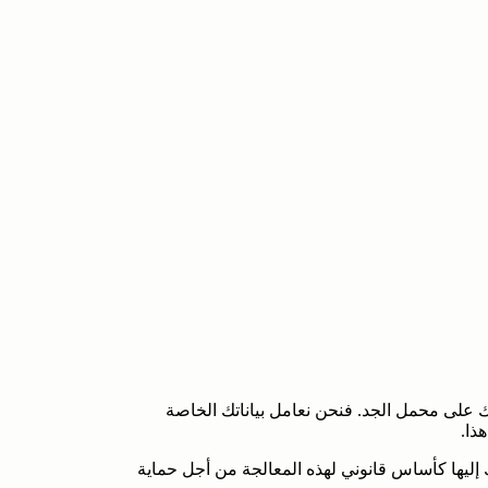
ع، مركز ÜBERLEBEN gGmbH، حماية بياناتك على محمل الجد. فنحن نعامل بياناتك الخاصة
ذا.
 إليها كأساس قانوني لهذه المعالجة من أجل حماية