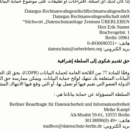
إذا كان لديك أي أسئلة، اقتراحات أو تعليقات على موضوع حماية البيانا
Datargus RechtsanwaltsgesellschRechtsanwaltsgesellsch
Datargus Rechtsanwaltsgesellschaft mbH
Stichwort „Datenschutzanfrage Zentrum ÜBERLEBEN“
Herr Erik Stamer
Brachvogelstr. 1
10961 Berlin
هاتف: +4930690351-0
بريد الكتروني: datenschutz@ueberleben.org
حق تقديم شكوى إلى السلطة إشرافية
وفقًا للمادة 77 من اللائحة العامة لحماية البيانات (GDPR)، يحق لك الطعن لدى سلطة إشرافية إذا كنت تعتقد أن معالجة
البيانات المتعلقة بك تنتهك لوائح حماية البيانات. ويمكن ممارسة 
الدولة العضو التي تقيم فيها أو تعمل بها، أو التي وقع فيها الانتهاك المش
السلطة المسؤولة عن حماية بياناتنا هي :
Berliner Beauftragte für Datensicherheit und Informationsfreiheit
Meike Kampf
Alt-Moabit 59-61, 10555 Berlin
هاتف: +49 (0)30138890
بريد الكتروني: mailbox@datenschutz-berlin.de