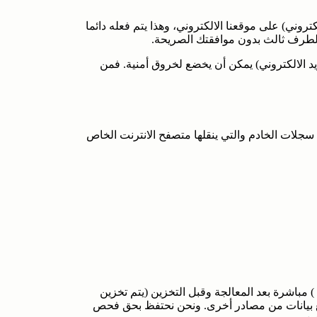
تروني) على موقعنا الالكتروني، وهذا يتم فعله دائما
طرف ثالث بدون موافقتك الصريحة.
بريد الالكتروني) يمكن أن يخضع لخروق أمنية. فمن
 سجلات الخادم والتي ينقلها متصفح الانترنت الخاص
تخزن البيانات لمدة سبع أيام. ويتم إخفاء عنوان بروتوكول الانترنت (IP ) مباشرة بعد المعالجة وقبل التخزين (يتم تخزين
ت مع بيانات من مصادر أخرى. ونحن نحتفظ بحق فحص