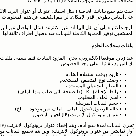
مصالحنا المشروعة بموجب المادة 6 (1).1 بند و .GDPR
حيث يتم جمع بياناتك الخاصة ( مثل اسمك، عنوانك أو عنوان البريد الالك
على أساس تطوعي قدر الإمكان. لن يتم الكشف عن هذه المعلومات ل
الرجاء الانتباه إلى أن نقل البيانات عبر الانترنت (مثل التواصل عبر ال
المستحيل توفير الحماية الكاملة للبيانات ضد وصول أطراف ثالثة لها.
ملفات سجلات الخادم
عند زيارة موقعنا الالكتروني، يخزن المزود البيانات فيما يسمى ملفات
بك للمزود تلقائيا وعلى وجه الخصوص:
• تاريخ ووقت استعلام الخادم
• وصف نوع المتصفح المستخدم
• النظام التشغيلي المستخدم
• رابط الإحالة (URL) (الصفحة التي طلب منها الملف)
• اسم الملف المطلوب
• حجم البيانات المرسلة
• حالة الوصول (تحول الملف، الملف غير موجود … الخ)
• عنوان بروتوكول الإنترنت (IP) لجهاز الوصول
أول ثمانيتين من عنوان بروتوكول الانترنت). ولن يتم تجميع البيانا