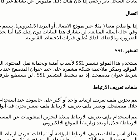
بيانات السجل بأثر رجعي إذا كان هناك دليل ملموس عن نشاط غير قان
اتصال
إذا تواصلت معنا ( مثلا عبر نموذج الاتصال أو البريد الالكتروني)، سي
وفي حالة أسئلة المتابعة. لن نشارك هذا البيانات دون إذنك.كما أننا ن
الضرورة وبالإضافة لذلك تُطبق فترات الاحتفاظ القانونية.
تشفير SSL
يستخدم هذا الموقع تشفير SSL لأسباب أمنية ولحماي
شريط عنوان متصفحك. إذا تم تنشيط التشفير SSL ، لن يستطيع طرف ثالث قراءة البيانات التي أرسلتها لنا.
ملفات تعريف الارتباط
يتم تخزين ملف تعريف ارتباط واحد أو أكثر على حاسوبك عند استخدام 
خلال متصفحك. ويعتبر ملف تعريف الارتباط ملف صغير تخزن فيه أنواع
يتم استخدام ملف تعريف الارتباط مبدئيا لتخزين المعلومات عن المست
الارتباط) خلال أو بعد زيارته/ ا للموقع الالكتروني.
يطلق اسم ملفات تعريف الارتباط المؤقتة أو ” ملفات تعريف ارتباط ال
المستخدم/ة الموقع الالكتروني أو يغلق/تغلق المتصفح. فمثلا، تخزن م