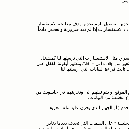
وني.
تم تخزين تفاصيل المستخدم بهدف معالجة الاستفسار
حذف الاستفسارات إذا لم تعد ضرورية و نفحص دائماً
ة نقل المحتوى السري مثل الاستفسارات التي ترسلها لنا كمشغل
الموقع. ويمكن ملاحظة شبكة مشفرة على خط عنوان المتصفح عند يتغير من http:// إلى https:// وتظهر أيقونة القفل على
الموقع. و يتم نقلهم إلى وتخزينهم في حاسوبك من
 مختلفة من البيانات.
خدم ( أو الجهاز الذي يخزن عليه ملف تعريف
جلسة ” على الملفات التي تحذف بعدما يغادر
حتويات سلة المشتريات في متجر أونلاين ، إعدادات