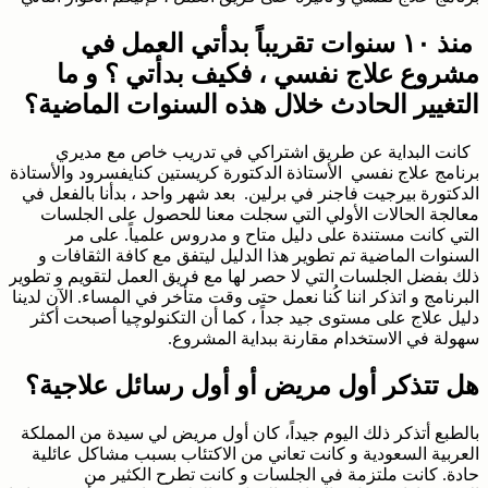
منذ ١٠ سنوات تقريباً بدأتي العمل في
مشروع علاج نفسي ، فكيف بدأتي ؟ و ما
التغيير الحادث خلال هذه السنوات الماضية؟
كانت البداية عن طريق اشتراكي في تدريب خاص مع مديري
برنامج علاج نفسي الأستاذة الدكتورة كريستين كنايفسرود والأستاذة
الدكتورة بيرجيت فاجنر في برلين. بعد شهر واحد ، بدأنا بالفعل في
معالجة الحالات الأولي التي سجلت معنا للحصول على الجلسات
التي كانت مستندة على دليل متاح و مدروس علمياً. على مر
السنوات الماضية تم تطوير هذا الدليل ليتفق مع كافة الثقافات و
ذلك بفضل الجلسات التي لا حصر لها مع فريق العمل لتقويم و تطوير
البرنامج و اتذكر اننا كُنا نعمل حتى وقت متأخر في المساء. الآن لدينا
دليل علاج على مستوى جيد جداً ، كما أن التكنولوچيا أصبحت أكثر
سهولة في الاستخدام مقارنة ببداية المشروع.
هل تتذكر أول مريض أو أول رسائل علاجية؟
بالطبع أتذكر ذلك اليوم جيداً، كان أول مريض لي سيدة من المملكة
العربية السعودية و كانت تعاني من الاكتئاب بسبب مشاكل عائلية
حادة. كانت ملتزمة في الجلسات و كانت تطرح الكثير من