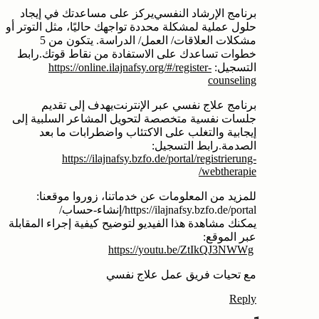
‎برنامج الإرشاد النفسي يركز على مساعدتك في إيجاد
حلول عملية لمشكلة محددة تواجهك حاليًا، مثل التوتر أو
مشكلات العلاقات‫/‬ العمل‫/‬ الدراسة. يتكون من 5
خطوات تساعدك على الاستفادة من نقاط قوتك. رابط
التسجيل:
https://online.ilajnafsy.org/#/register-
counseling
‎برنامج علاج نفسي عبر الإنترنت يهدف إلى تقديم
جلسات نفسية متخصصة لتحويل المشاعر السلبية إلى
إيجابية والتغلب على الاكتئاب واضطرابات ما بعد
الصدمة. رابط التسجيل:
https://ilajnafsy.bzfo.de/portal/registrierung-
webtherapie/
يمكنك مشاهدة هذا الفيديو لتوضيح كيفية إجراء المقابلة
عبر الموقع:
‏
https://youtu.be/ZtIkQJ3NWWg
Reply