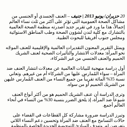
20
حزيران/ يونيو 2013 | جنيف
–
العنف الجسدي أو الجنسي من
مشاكل الصحة العمومية التي تؤثر على أكثر من ثلث نساء العالم
إجمالاً، هذا ما ورد في تقرير جديد أصدرته منظمة الصحة العالمية
بالتشارك مع كلية لندن لشؤون الصحة وطب المناطق الاستوائية
ومجلس جنوب أفريقيا للبحوث الطبية.
ويمثل التقرير المعنون التقديرات العالمية والإقليمية للعنف الموجّه
نحو المرأة: معدلات الانتشار والتأثيرات الصحية لعنف الشريك
الحميم والعنف الجنسي من غير الشركاء،
أول دراسة منهجية للبيانات العالمية عن معدلات انتشار العنف ضد
المرأة – سواء المُمارس عليها من الشركاء أم من غيرهم. وتعاني
نسبة 35% المائة تقريباً من جميع النساء من العنف المُمارس عليهن
من الشريك الحميم أو من سواه.
وترى الدراسة أن عنف الشريك الحميم هو من أكثر أنواع العنف
شيوعاً ضد المرأة، إذ يلحق الضرر بنسبة 30% من النساء في أنحاء
العالم أجمع.
وتبرز الدراسة ضرورة مشاركة كل القطاعات في القضاء على
حالات التسامح مع العنف ضد المرأة وتحسين دعم النساء اللاتي
يتعرضن له. وتهدف المبادئ التوجيهية الجديدة الخاصة بالمنظمة