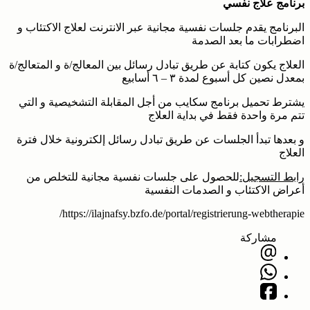
برنامج علاج نفسي
البرنامج يقدم جلسات نفسية مجانية عبر الانترنت لعلاج الاكتئاب و
اضطرابات ما بعد الصدمة
العلاج يكون كتابة عن طريق تبادل رسائل بين المعالج/ة و المتعالج/ة
بمعدل نصين كل أسبوع لمدة ٣ – ٦ أسابيع
يشترط تحميل برنامج سكايب من أجل المقابلة التشخيصية و التي
تتم مرة واحدة فقط في بداية العلاج
و بعدها تبدأ الجلسات عن طريق تبادل رسائل إلكترونية خلال فترة
العلاج
رابط التسجيل:
للحصول على جلسات نفسية مجانية للتخلص من
أعراض الاكتئاب و الصدمات النفسية
https://ilajnafsy.bzfo.de/portal/registrierung-webtherapie/
مشاركة