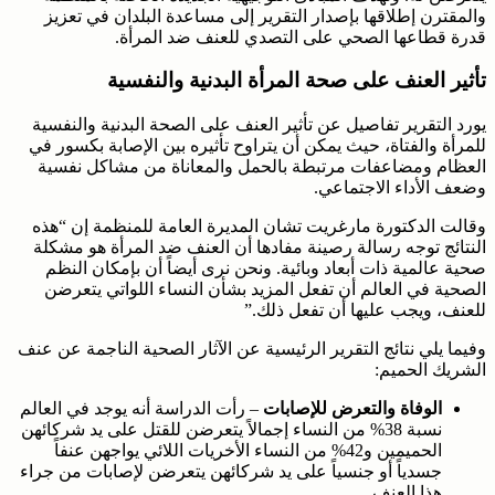
والمقترن إطلاقها بإصدار التقرير إلى مساعدة البلدان في تعزيز
قدرة قطاعها الصحي على التصدي للعنف ضد المرأة.
تأثير العنف على صحة المرأة البدنية والنفسية
يورد التقرير تفاصيل عن تأثير العنف على الصحة البدنية والنفسية
للمرأة والفتاة، حيث يمكن أن يتراوح تأثيره بين الإصابة بكسور في
العظام ومضاعفات مرتبطة بالحمل والمعاناة من مشاكل نفسية
وضعف الأداء الاجتماعي.
وقالت الدكتورة مارغريت تشان المديرة العامة للمنظمة إن “هذه
النتائج توجه رسالة رصينة مفادها أن العنف ضد المرأة هو مشكلة
صحية عالمية ذات أبعاد وبائية. ونحن نرى أيضاً أن بإمكان النظم
الصحية في العالم أن تفعل المزيد بشأن النساء اللواتي يتعرضن
للعنف، ويجب عليها أن تفعل ذلك.”
وفيما يلي نتائج التقرير الرئيسية عن الآثار الصحية الناجمة عن عنف
الشريك الحميم:
الوفاة والتعرض للإصابات
– رأت الدراسة أنه يوجد في العالم
نسبة 38% من النساء إجمالاً يتعرضن للقتل على يد شركائهن
الحميمين و42% من النساء الأخريات اللائي يواجهن عنفاً
جسدياً أو جنسياً على يد شركائهن يتعرضن لإصابات من جراء
هذا العنف.