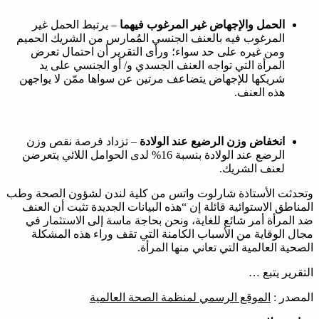
الحمل والإجهاض غير المرغوب فيهما
– يرتبط الحمل غير
المرغوب فيه بالعنف الجنسي المُمارس من الشريك الحميم
ومن غيره على حد سواء؛ ورأى التقرير أن احتمال تعرض
المرأة التي تواجه العنف الجسدي و/ أو الجنسي على يد
شريكها للإجهاض يتضاعف مرتين عن سواها ممّن لا يواجهن
هذه العنف.
انخفاض وزن الرضيع عند الولادة
– تزداد فرصة نقص وزن
الرضع عند الولادة بنسبة 16% لدى الحوامل اللائي يتعرضن
لعنف الشريك.
وتحدثت الأستاذة شارلوت واتس من كلية لندن لشؤون الصحة وطب
المناطق الاستوائية قائلة إن “هذه البيانات الجديدة تثبت أن العنف
ضد المرأة أمر شائع للغاية، ونحن بحاجة ماسة إلى الاستثمار في
مجال الوقاية من الأسباب الكامنة التي تقف وراء هذه المشكلة
الصحية العالمية التي تعاني منها المرأة.
التقرير يتبع …
المصدر :
الموقع الرسمي لمنظمة الصحة العالمية