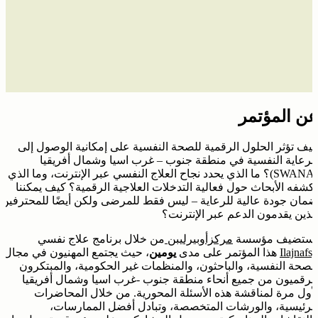
عن المؤتمر
كيف تؤثر الحلول الرقمية للصحة النفسية على إمكانية الوصول إلى
الرعاية النفسية في منطقة جنوب – غرب اسيا وشمال أفريقيا
(SWANA)؟ ما الذي يحدد نجاح العلاج النفسي عبر الإنترنت، وما الذي
تكشفه الأبحاث حول فعالية التدخلات العلاجية الرقمية؟ كيف يمكننا
ضمان جودة عالية للرعاية – ليس فقط للمرضى ولكن أيضًا للمحترفين
الذين يقدمون الدعم عبر الإنترنت؟
تستضيف مؤسسة
مركزأوبيرليبن
من خلال برنامج علاج نفسي
Ilajnafsy
هذا المؤتمر على مدى
يومين
، حيث يجتمع المهنيون في مجال
الصحة النفسية، والباحثون، والمنظمات غير الحكومية، والمبتكرون
الرقميون من جميع أنحاء منطقة جنوب -غرب اسيا وشمال أفريقيا
لأول مرة لمناقشة هذه الأسئلة المحورية. من خلال المحاضرات
الرئيسية، والورشات المتخصصة، وتبادل أفضل الممارسات،