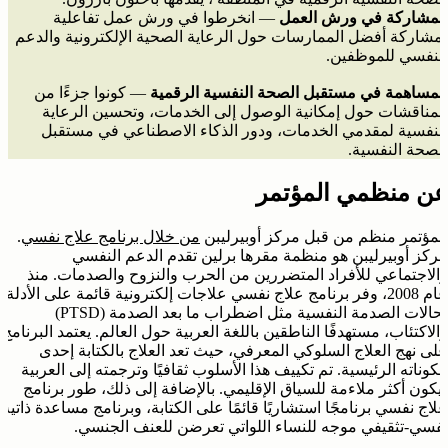
المشاركة في ورش العمل
— انخرطوا في ورش عمل تفاعلية
لمشاركة أفضل الممارسات حول الرعاية الصحية الإلكترونية والدعم
النفسي للموظفين.
المساهمة في مستقبل الصحة النفسية الرقمية
— كونوا جزءًا من
المناقشات حول إمكانية الوصول إلى الخدمات، وتحسين الرعاية
النفسية لمقدمي الخدمات، ودور الذكاء الاصطناعي في مستقبل
الصحة النفسية.
عن منظمي المؤتمر
المؤتمر منظم من قبل مركز أوبيرليبن
من خلال برنامج علاج نفسي
.
مركز أوبيرليبن هو منظمة مقرها برلين تقدم الدعم النفسي
والاجتماعي للأفراد المتضررين من الحرب والنزوح والصدمات. منذ
عام 2008، وفر برنامج علاج نفسي علاجات إلكترونية قائمة على الأدلة
لحالات الصدمة النفسية مثل اضطراب ما بعد الصدمة (PTSD)
والاكتئاب، مستهدفًا الناطقين باللغة العربية حول العالم. يعتمد البرنامج
على نهج العلاج السلوكي المعرفي، حيث تعد العلاج بالكتابة إحدى
مكوناته الرئيسية. تم تكييف هذا الأسلوب ثقافيًا وترجمته إلى العربية
ليكون أكثر ملاءمة للسياق الإقليمي. بالإضافة إلى ذلك، طور برنامج
علاج نفسي برنامجًا استشاريًا قائمًا على الكتابة، وبرنامج مساعدة ذاتية
نفسي-تثقيفي موجه للنساء اللواتي تعرضن للعنف الجنسي.