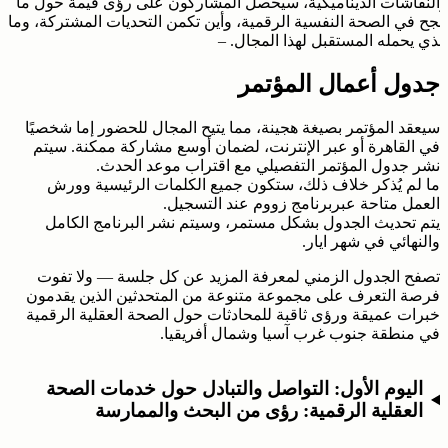
والنقاشات الديناميكية، سيحصل المشاركون على رؤى قيمة حول ما
ينجح في الصحة النفسية الرقمية، وأين تكمن التحديات المشتركة، وما
الذي يحمله المستقبل لهذا المجال. –
جدول أعمال المؤتمر
سيعقد المؤتمر بصيغة هجينة، مما يتيح المجال للحضور إما شخصيًا
في القاهرة أو عبر الإنترنت، لضمان أوسع مشاركة ممكنة. سيتم
نشر جدول المؤتمر التفصيلي مع اقتراب موعد الحدث.
ما لم يُذكر خلاف ذلك، ستكون جميع الكلمات الرئيسية وورش
العمل متاحة عبربرنامج زووم عند التسجيل.
يتم تحديث الجدول بشكل مستمر، وسيتم نشر البرنامج الكامل
والنهائي في شهر ايار.
تصفح الجدول الزمني لمعرفة المزيد عن كل جلسة — ولا تفوت
فرصة التعرف على مجموعة متنوعة من المتحدثين الذين يقدمون
خبرات عميقة ورؤى ثاقبة للمحادثات حول الصحة العقلية الرقمية
في منطقة جنوب غرب آسيا وشمال أفريقيا.
اليوم الأول: التواصل والتبادل حول خدمات الصحة
العقلية الرقمية: رؤى من البحث والممارسة