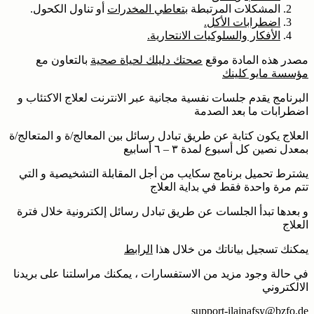
المشكلات المرتبطة
بتعاطي المخدرات
أو تناول الكحول.
اضطرابات الأكل.
الأفكار والسلوكيات الانتحارية.
مصدر هذه المادة موقع
صحتك دليلك لحياة صحية
بالتعاون مع
مؤسسة مايو كلينك
البرنامج يقدم جلسات نفسية مجانية عبر الانترنت لعلاج الاكتئاب و
اضطرابات ما بعد الصدمة
العلاج يكون كتابة عن طريق تبادل رسائل بين المعالج/ة و المتعالج/ة
بمعدل نصين كل أسبوع لمدة ٣ – ٦ أسابيع
يشترط تحميل برنامج سكايب من أجل المقابلة التشخيصية و التي
تتم مرة واحدة فقط في بداية العلاج
و بعدها تبدأ الجلسات عن طريق تبادل رسائل إلكترونية خلال فترة
العلاج
يمكنك تسجيل بياناتك من خلال هذا
الرابط
في حالة وجود مزيد من الاستفسارات ، يمكنك مراسلتنا على بريدنا
الالكتروني
support-ilajnafsy@bzfo.de