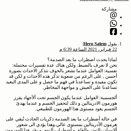
مشاركة
يقول
Hero Salem
:
22 فبراير، 2021 الساعة 6:39 م
لماذا يحدث اضطراب ما بعد الصدمة؟
نحن لا نعرف بالضبط. ولكن هناك عدة تفسيرات محتملة:
نفسية: العوامل عندما نشعر بالخوف نتذكر الاحداث بصورة
أحسن , على الرغم من صعوبة تذكر هذه الأحداث و لكن قد
تكون مفيدة و تساعدنا في فهم ما حصل و على المدى البعيد
تساعدنا على العيش و مواجهة المخاطر.
ألجسمية: العوامل عندما يكون الجسم تحت ألأجهاد يفرز
هورمون الادرينالين و ذلك لتحفيز الجسم و عندما يهدئ
الجسم يعود مستوى هذا الهورمون للطبيعي.
في حالة أضطراب ما بعد الصدمة ذكريات الحادث تُبقي على
هرمون الأدرينالين بمستوى عالي.وهذا يؤدي الى شعور
ألانسان بالتوتر والقلق و أضطراب النوم. و يؤثر هذا الهورمون